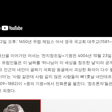
22일 오후.’ 1650년 무렵 제임스 어셔 영국 국교회 대주교(1581
을 이어가던 어셔는 ‘천지창조일=기원전 4004년 10월 23일의
후 유럽인들은 이 날짜를 ‘하나님이 이 세상을 창조한 날’이라 굳
프 인근의 네안더 골짜기 석회암 동굴에서 괴상한 화석이 다수 
마’는 ‘사람 같은데 사람 같지 않은 사람들의 뼈’(훗날 네안데르
1809~1882)이 <종의 기원>에서 진화론을 펼친다. ‘창조론자’들
 외쳤다.