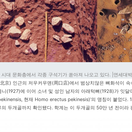
시대 문화층에서 각종 구석기가 쏟아져 나오고 있다. |연세대
(北京) 인근의 저우커우뎬(周口店)에서 범상치않은 뼈화석이 속
어금니(1927)에 이어 소녀 및 성인 남자의 아래턱뼈(1928)가 잇달
pekinensis, 현재 Homo erectus pekinesis)’의 명칭이 붙었
의 두개골까지 확인됐다. 학계는 이 두개골의 50만 년 전이라 