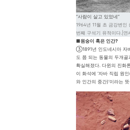
“사람이 살고 있었네”
1964년 11월 초 금강변
번째 구석기 유적이다.|
■원숭이 혹은 인간?
③1891년 인도네시아 자
도 쯤 되는 동물의 두개골
확실해졌다. 다윈의 진화론 과
이 화석에 ‘자바 직립 원인(P
와 인간의 중간)’이라는 