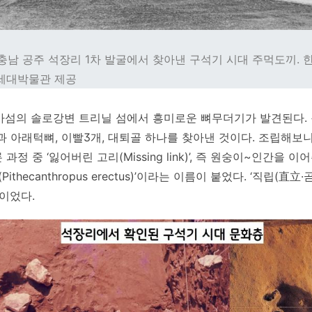
인 충남 공주 석장리 1차 발굴에서 찾아낸 구석기 시대 주먹도끼.
연세대박물관 제공
바섬의 솔로강변 트리닐 섬에서 흥미로운 뼈무더기가 발견된다.
과 아래턱뼈, 이빨3개, 대퇴골 하나를 찾아낸 것이다. 조립해보
정 중 ‘잃어버린 고리(Missing link)’, 즉 원숭이~인간을 
ithecanthropus erectus)’이라는 이름이 붙었다. ‘직립(直
뜻이었다.