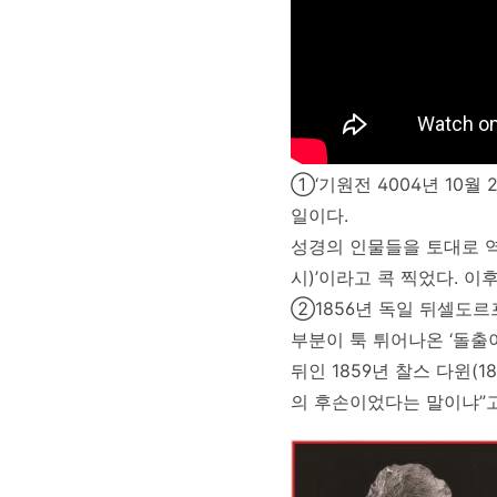
①‘기원전 4004년 10월 
일이다.
성경의 인물들을 토대로 역산
시)’이라고 콕 찍었다. 이
②1856년 독일 뒤셀도르
부분이 툭 튀어나온 ‘돌출이
뒤인 1859년 찰스 다윈(
의 후손이었다는 말이냐”고