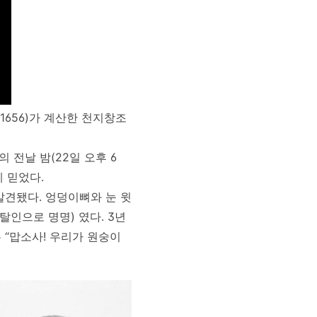
~1656)가 계산한 천지창조
 전날 밤(22일 오후 6
게 믿었다.
발견됐다. 엉덩이뼈와 눈 윗
탈인으로 명명) 였다. 3년
은 “맙소사! 우리가 원숭이