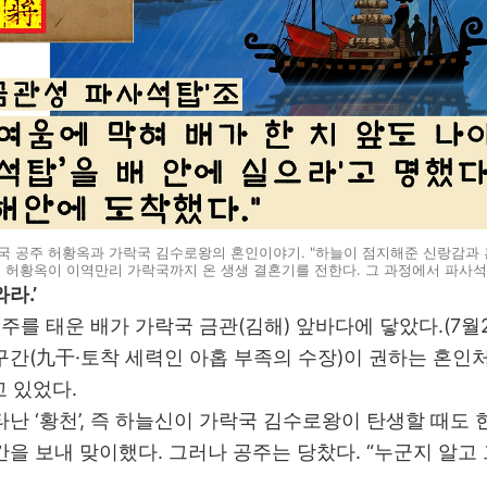
국 공주 허황옥과 가락국 김수로왕의 혼인이야기. "하늘이 점지해준 신랑감과 
주 허황옥이 이역만리 가락국까지 온 생생 결혼기를 전한다. 그 과정에서 파사
라.’
주를 태운 배가 가락국 금관(김해) 앞바다에 닿았다.(7월2
구간(九干·토착 세력인 아홉 부족의 수장)이 권하는 혼인처
 있었다.
난 ‘황천’, 즉 하늘신이 가락국 김수로왕이 탄생할 때도 
간을 보내 맞이했다. 그러나 공주는 당찼다. “누군지 알