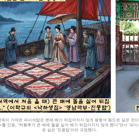
황옥이 가져온 파사석탑은 본래 배가 뒤집어지지 않게 평형석 용도로 실은 것이 아
를 인용, "허황후가 큰 배에 돌을 실어 배가 뒤집어지지 않게 했다"면서 '파
로 실은 '진풍탑'이라 규정했다.