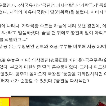
물인가. <삼국유사> ‘금관성 파사석탑’과 ‘가락국기’ 등
었다. 서역의 아유타국왕이 딸(허황옥)을 불렀다. 아버지
)이 나타나 ‘가락국왕 수로는 하늘이 내려 보낸 왕인데, 
보내라’고 말씀하셨다. 꿈을 깬 뒤에도 황천의 말이 아직도
를 작별하고….”
살 공주는 수행원인 신보와 조광 부부를 비롯해 시종 20
羅·수놓은 비단)·의상필단(衣裳疋緞·비단 옷)·금은주옥(
실었다. 부모가 마련해준 딸의 혼수품이었다. 그러나 파도
 않았다. 공주가 돌아오자 국왕은 “풍랑을 가라앉히려면 이
그러자 배가 순항할 수 있었다.(‘금관성 파사석탑’)