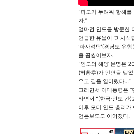
“파도가 두려워 항해를
자.”
얼마전 인도를 방문한 
언급한 유물이 ‘파사석탑
‘파사석탑’(경남도 유형
을 곱씹어보자.
“인도의 해양 문명은 2
(허황후)가 인연을 맺
우고 길을 열어줬다…”
그러면서 이대통령은 “
라면서 “(한국·인도 간
이후 모디 인도 총리가
언론보도도 이어졌다.