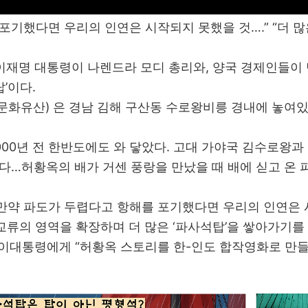
 포기했다면 우리의 인연은 시작되지 못했을 것….” “더 
이재명 대통령이 나렌드라 모디 총리와, 양국 경제인들이
’이다.
문화유산) 은 경남 김해 구산동 수로왕비릉 경내에 놓여있
000년 전 한반도에도 와 닿았다. 고대 가야국 김수로왕
었다…허황옥의 배가 거센 풍랑을 만났을 때 배에 싣고 온
만약 파도가 두렵다고 항해를 포기했다면 우리의 인연은 
)교류의 영역을 확장하며 더 많은 ‘파사석탑’을 쌓아가기를
 이대통령에게 “허황옥 스토리를 한-인도 합작영화로 만