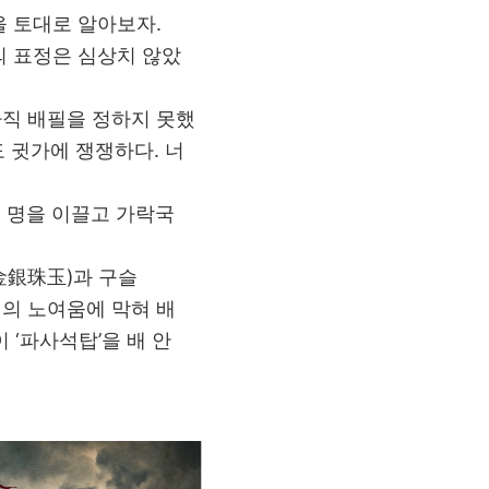
을 토대로 알아보자.
의 표정은 심상치 않았
아직 배필을 정하지 못했
 귓가에 쟁쟁하다. 너
여 명을 이끌고 가락국
金銀珠玉)과 구슬
신의 노여움에 막혀 배
 ‘파사석탑’을 배 안