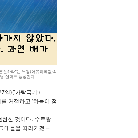
혼인하라"는 부왕(아유타국왕)의
석탑 설화도 등장한다.
7일)(‘가락국기’)
를 거절하고 ‘하늘이 점
현현한 것이다. 수로왕
고 그대들을 따라가겠느