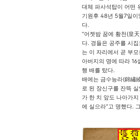
대체 파사석탑이 어떤 유
기원후 48년 5월7일이
다.
“어젯밤 꿈에 황천(皇天
다. 경들은 공주를 시집
는 이 자리에서 곧 부모
아버지의 명에 따라 16
행 배를 탔다.
배에는 금수능라(錦繡綾
로 된 장신구를 잔뜩 
가 한 치 앞도 나아가지
에 실으라”고 명했다. 