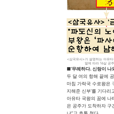
<삼국유사>가 설명하는 아유타
말에 따라 16살 공
■‘무례하다. 신랑이 나와
두 달 여의 항해 끝에 공
마침 가락국 수로왕은 
지해준 신부’를 기다리고
아유타 국왕의 꿈에 나타
은 공주가 도착하자 구
냐”고 호통 쳤다.