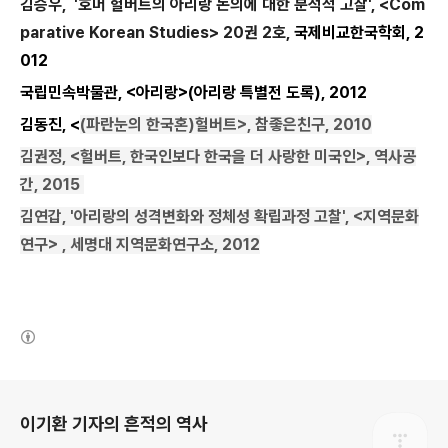
김승우, '호머 헐버트의 아리랑 논의에 대한 분석적 고찰', <Com
parative Korean Studies> 20권 2호,
국제비교한국학회,
2
012
국립민속박물관, <아리랑>(아리랑 특별전 도록), 2012
김동진, <
(파란눈의 한국혼)헐버트>, 참좋은친구, 2010
김권정, <헐버트, 한국인보다 한국을 더 사랑한 미국인>, 역사공
간, 2015
김연갑, '아리랑의 성격변화와 정체성 확립과정 고찰', <지역문화
연구> , 세명대 지역문화연구소, 2012
(새창열림)
로그 정보
이기환 기자의 흔적의 역사