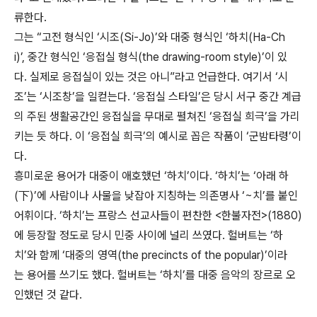
류한다.
그는 “고전 형식인 ‘시조(Si-Jo)’와 대중 형식인 ‘하치(Ha-Ch
i)’, 중간 형식인 ‘응접실 형식(the drawing-room style)’이 있
다. 실제로 응접실이 있는 것은 아니”라고 언급한다. 여기서 ‘시
조’는 ‘시조창’을 일컫는다. ‘응접실 스타일’은 당시 서구 중간 계급
의 주된 생활공간인 응접실을 무대로 펼쳐진 ‘응접실 희극’을 가리
키는 듯 하다. 이 ‘응접실 희극’의 예시로 꼽은 작품이 ‘군밤타령’이
다.
흥미로운 용어가 대중이 애호했던 ‘하치’이다. ‘하치’는 ‘아래 하
(下)’에 사람이나 사물을 낮잡아 지칭하는 의존명사 ‘~치’를 붙인
어휘이다. ‘하치’는 프랑스 선교사들이 편찬한 <한불자전>(1880)
에 등장할 정도로 당시 민중 사이에 널리 쓰였다. 헐버트는 ‘하
치’와 함께 ‘대중의 영역(the precincts of the popular)’이라
는 용어를 쓰기도 했다. 헐버트는 ‘하치’를 대중 음악의 장르로 오
인했던 것 같다.