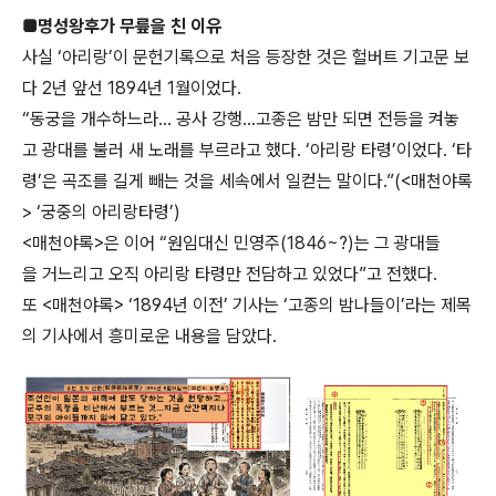
■명성왕후가 무릎을 친 이유
사실 ‘아리랑’이 문헌기록으로 처음 등장한 것은 헐버트 기고문 보
다 2년 앞선 1894년 1월이었다.
“동궁을 개수하느라… 공사 강행…고종은 밤만 되면 전등을 켜놓
고 광대를 불러 새 노래를 부르라고 했다. ‘아리랑 타령’이었다. ‘타
령’은 곡조를 길게 빼는 것을 세속에서 일컫는 말이다.”(<매천야록
> ‘궁중의 아리랑타령’)
<매천야록>은 이어 “원임대신 민영주(1846~?)는 그 광대들
을 거느리고 오직 아리랑 타령만 전담하고 있었다”고 전했다.
또 <매천야록> ‘1894년 이전’ 기사는 ‘고종의 밤나들이’라는 제목
의 기사에서 흥미로운 내용을 담았다.