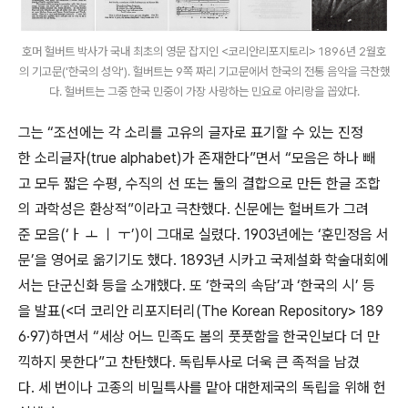
호머 헐버트 박사가 국내 최초의 영문 잡지인 <코리안리포지토리> 1896년 2월호
의 기고문('한국의 성악'). 헐버트는 9쪽 짜리 기고문에서 한국의 전통 음악을 극찬했
다. 헐버트는 그중 한국 민중이 가장 사랑하는 민요로 아리랑을 꼽았다.
그는 “조선에는 각 소리를 고유의 글자로 표기할 수 있는 진정
한 소리글자(true alphabet)가 존재한다”면서 “모음은 하나 빼
고 모두 짧은 수평, 수직의 선 또는 둘의 결합으로 만든 한글 조합
의 과학성은 환상적”이라고 극찬했다. 신문에는 헐버트가 그려
준 모음(‘ㅏ ㅗ ㅣ ㅜ’)이 그대로 실렸다. 1903년에는 ‘훈민정음 서
문’을 영어로 옮기기도 했다. 1893년 시카고 국제설화 학술대회에
서는 단군신화 등을 소개했다. 또 ‘한국의 속담’과 ‘한국의 시’ 등
을 발표(<더 코리안 리포지터리(The Korean Repository> 189
6·97)하면서 “세상 어느 민족도 봄의 풋풋함을 한국인보다 더 만
끽하지 못한다”고 찬탄했다. 독립투사로 더욱 큰 족적을 남겼
다. 세 번이나 고종의 비밀특사를 맡아 대한제국의 독립을 위해 헌