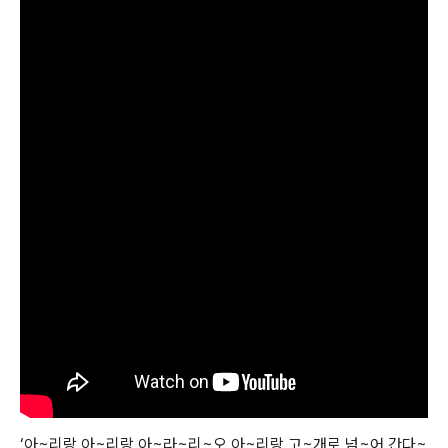
‘아~리랑 아~리랑 아~라~리~오 아~리랑 고~개로 넘~어 간다~