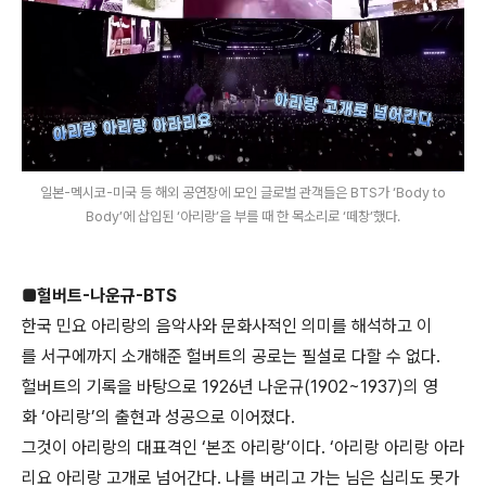
일본-멕시코-미국 등 해외 공연장에 모인 글로벌 관객들은 BTS가 ‘Body to
Body’에 삽입된 ‘아리랑’을 부를 때 한 목소리로 ‘떼창’했다.
■헐버트-나운규-BTS
한국 민요 아리랑의 음악사와 문화사적인 의미를 해석하고 이
를 서구에까지 소개해준 헐버트의 공로는 필설로 다할 수 없다.
헐버트의 기록을 바탕으로 1926년 나운규(1902~1937)의 영
화 ‘아리랑’의 출현과 성공으로 이어졌다.
그것이 아리랑의 대표격인 ‘본조 아리랑’이다. ‘아리랑 아리랑 아라
리요 아리랑 고개로 넘어간다. 나를 버리고 가는 님은 십리도 못가