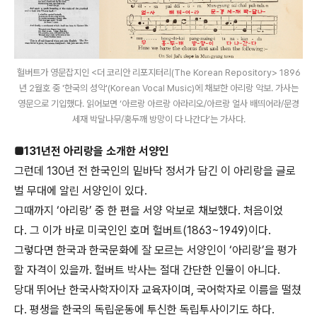
헐버트가 영문잡지인 <더 코리안 리포지터리(The Korean Repository> 1896
년 2월호 중 '한국의 성악'(Korean Vocal Music)에 채보한 아리랑 악보. 가사는
영문으로 기입했다. 읽어보면 ‘아르랑 아르랑 아라리오/아르랑 얼사 배띄어라/문경
세재 박달나무/홍두깨 방망이 다 나간다’는 가사다.
■131년전 아리랑을 소개한 서양인
그런데 130년 전 한국인의 밑바닥 정서가 담긴 이 아리랑을 글로
벌 무대에 알린 서양인이 있다.
그때까지 ‘아리랑’ 중 한 편을 서양 악보로 채보했다. 처음이었
다. 그 이가 바로 미국인인 호머 헐버트(1863~1949)이다.
그렇다면 한국과 한국문화에 잘 모르는 서양인이 ‘아리랑’을 평가
할 자격이 있을까. 헐버트 박사는 절대 간단한 인물이 아니다.
당대 뛰어난 한국사학자이자 교육자이며, 국어학자로 이름을 떨쳤
다. 평생을 한국의 독립운동에 투신한 독립투사이기도 하다.