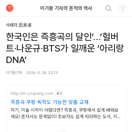
검색하기
이기환 기자의 흔적의 역사
티스토리
사래자 思來者
한국인은 즉흥곡의 달인’…’헐버
트·나운규·BTS가 일깨운 ‘아리랑
DNA’
이기환기자
2026. 5. 28. 22:13
http://m.coupang.com
광고
즉흥곡 쿠팡 독학도 가능한 맞춤 교재
악기, 미술 시작이 어렵다면? 즉흥곡, 쿠팡에서 쉽게 배워보
세요! 혼자서도 문제없이! 초보자도 쉽게 따라하는 도서, 지금
와우회원 무료배송.