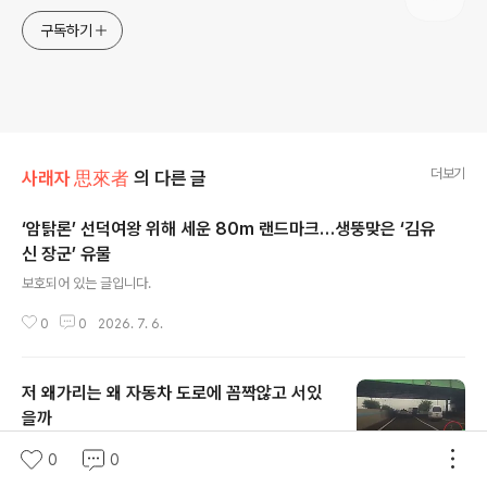
구독하기
더보기
사래자 思來者
의 다른 글
‘암탉론’ 선덕여왕 위해 세운 80m 랜드마크…생뚱맞은 ‘김유
신 장군’ 유물
글 내용
보호되어 있는 글입니다.
0
0
2026. 7. 6.
저 왜가리는 왜 자동차 도로에 꼼짝않고 서있
을까
글 내용
자동차가 씽씽 달리고 있는 자동차 전용도로 한복판에 왜
0
0
왜가리가 서있는 걸까요? 지난 6월15일 2시35분쯤 제2