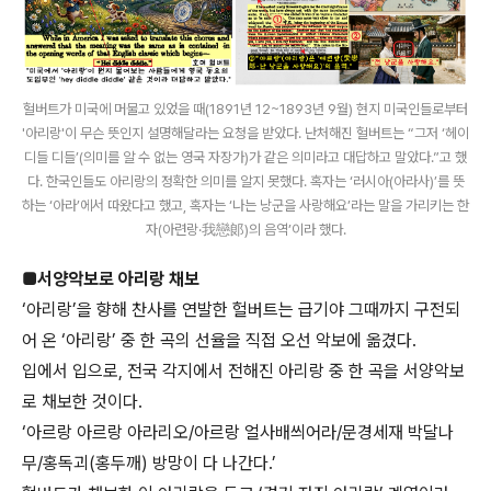
헐버트가 미국에 머물고 있었을 때(1891년 12~1893년 9월) 현지 미국인들로부터
'아리랑'이 무슨 뜻인지 설명해달라는 요청을 받았다. 난처해진 헐버트는 “그저 ‘헤이
디들 디들’(의미를 알 수 없는 영국 자장가)가 같은 의미라고 대답하고 말았다.”고 했
다. 한국인들도 아리랑의 정확한 의미를 알지 못했다. 혹자는 ‘러시아(아라사)’를 뜻
하는 ‘아라’에서 따왔다고 했고, 혹자는 ‘나는 낭군을 사랑해요’라는 말을 가리키는 한
자(아련랑·我戀郞)의 음역’이라 했다.
■서양악보로 아리랑 채보
‘아리랑’을 향해 찬사를 연발한 헐버트는 급기야 그때까지 구전되
어 온 ‘아리랑’ 중 한 곡의 선율을 직접 오선 악보에 옮겼다.
입에서 입으로, 전국 각지에서 전해진 아리랑 중 한 곡을 서양악보
로 채보한 것이다.
‘아르랑 아르랑 아라리오/아르랑 얼사배씌어라/문경세재 박달나
무/홍독괴(홍두깨) 방망이 다 나간다.’