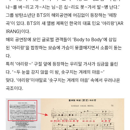
나~를 버~리고 가~시는 님~은 십~리도 못~가서 발~병 난다.’
그룹 방탄소년단 BTS의 해외공연에 어김없이 등장하는 ‘떼창
곡’이 있다. BTS의 새 앨범 제목인 한국의 대표 민요 ‘아리랑’(AR
IRANG)이다.
해외 공연장에 모인 글로벌 관객들이 ‘Body to Body’에 삽입
된 ‘아리랑’을 합창하는 모습에 가슴이 뭉클해지면서 소름이 돋는
다.
특히 ‘아리랑~’ 구절 앞에 등장하는 우리말 가사가 심금을 울린
다. ‘~두 눈을 감지 않을 이 밤, 솟구치는 겨레의 마음~’
맞다. ‘아리랑’이야말로 ‘솟구치는 겨레의 마음’ 속에서 우러나온
곡조이다.