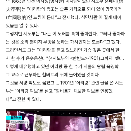
즉 1883년 인천 이사청(영사관) 이사관이었던 시노부 준페이(信
夫淳平)는 “아리랑의 음조는 슬픈 가락으로 되어 있어 망국가적
(亡國歌的)인 느낌이 든다”고 전제했다. 식민사관’이 짙게 배어
있음을 알 수 있다.
그렇지만 시노부는 “나는 이 노래를 특히 좋아한다. 그러나 좋아하
는 것은 소리 뿐이지 무엇을 뜻하는 가사인지는 모른다”고 했다.
그러면서도 그는 “아리랑을 듣고 있노라면 가슴 깊은 곳에서 한
시 한 수가 용솟음친다”(<시노부의 <한반도>·1901)고까지 했다.
이렇게 대유행하고 있던 아리랑 중 한 수가 서울의 왕립 육영학
교 교수로 근무하던 헐버트의 귀에 들어왔을 것이다.
그것을 서양 악보로 옮겼고…. 1901년 ‘아리랑’ 관련 글을 쓴 시노
부는 ‘아리랑 악보’를 싣고 “헐버트가 채보한 악보를 인용했
다”고 전한 바 있다.