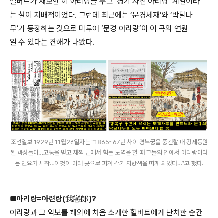
헐버트가 채보한 이 아리랑을 두고 ‘경기 자진 아리랑’ 계열이라
는 설이 지배적이었다. 그런데 최근에는 ‘문경세재’와 ‘박달나
무’가 등장하는 것으로 미루어 ‘문경 아리랑’이 이 곡의 연원
일 수 있다는 견해가 나왔다.
조선일보 1929년 11월26일자는 “1865~67년 사이 경복궁을 중건할 때 강제동원
된 백성들이…고통을 받고 채찍 밑에서 힘든 노역을 할 때 그들의 입에서 아리랑이라
는 민요가 시작…이것이 여러 곳으로 퍼져 각기 지방색을 띠게 되었다…”고 했다.
■아리랑=아련랑(我戀郞)?
아리랑과 그 악보를 해외에 처음 소개한 헐버트에게 난처한 순간