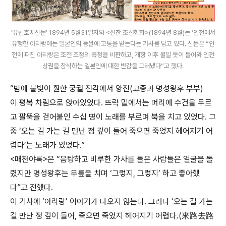
‘유빈호치신문’ 1894년 5월31일자와 <신찬 조선회화>(1894년 8월)는 ‘인천에서
유행한 아리랑에는 일본인의 등쌀에 고통을 받는다는 가사를 담고 있다. 신문은 “인
천에 퍼진 아리랑은 조전 조정의 폭정을 비판하고, 개항 이후 물밀 듯이 들어와 인천
상권을 잠식하는 일본인에 대한 반감을 그러냈다”고 했다.
“밤에 불빛이 훤한 궁궐 전각에서 양전(고종과 명성왕후 부부)
이 평복 차림으로 앉아있었다. 뜨락 밑에서는 머리에 수건을 두르
고 팔뚝을 걷어붙인 수십 명이 노래를 부르며 북을 치고 있었다. 그
중 ‘오는 길 가는 길 만난 정 깊이 들어 죽으면 죽었지 헤어지기 어
렵다’는 노래가 있었다.”
<매천야록>은 “음탕하고 비루한 가사를 들은 사람들은 얼굴을 돌
렸지만 명성왕후는 무릎을 치며 ‘그렇지, 그렇지’ 하고 좋아했
다”고 전했다.
이 기사에 ‘아리랑’ 이야기가 나오지 않는다. 그러나 ‘오는 길 가는
길 만난 정 깊이 들어, 죽으면 죽었지 헤어지기 어렵다.(來路去路