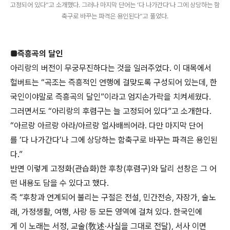
고정되어 있다”고 소개했다. 그러나 마지막 단어는 ‘다 나가간다’나 그에 상당하는 함
축구로 바꾸는 파격은 용인된다”고 풀었다.
■즉흥곡의 달인
아리랑의 버전이 무궁무진하다는 것을 일러주었다. 이 대목에서
헐버트는 “곡조는 즉흥적인 연행에 걸맞도록 구성되어 있는데, 한
국인이야말로 즉흥곡의 달인”이라고 엄지손가락을 치켜세웠다.
그러면서도 “아리랑의 후렴구는 늘 고정되어 있다”고 소개한다.
“아르랑 아르랑 아라/아르랑 얼사배씌어라. 다만 마지막 단어
를 ‘다 나가간다’나 그에 상당하는 함축구로 바꾸는 파격은 용인된
다.”
반면 이렇게 고정화(관습화)한 후창(후렴구)와 달리 선창은 그 어
떤 내용도 담을 수 있다고 했다.
즉 “후창과 연계되어 불리는 구절은 전설, 민간전승, 자장가, 술노
래, 가정생활, 여행, 사랑 등 모든 영역에 걸쳐 있다. 한국인에
게 이 노래는 서정, 교술(敎述·사실을 그대로 전달), 서사 이면