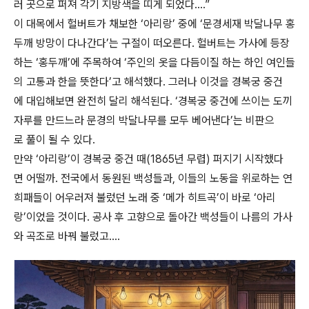
러 곳으로 퍼져 각기 지방색을 띠게 되었다….”
이 대목에서 헐버트가 채보한 ‘아리랑’ 중에 ‘문경세재 박달나무 홍
두깨 방망이 다나간다’는 구절이 떠오른다. 헐버트는 가사에 등장
하는 ‘홍두깨’에 주목하여 ‘주인의 옷을 다듬이질 하는 하인 여인들
의 고통과 한을 뜻한다’고 해석했다. 그러나 이것을 경복궁 중건
에 대입해보면 완전히 달리 해석된다. ‘경복궁 중건에 쓰이는 도끼
자루를 만드느라 문경의 박달나무를 모두 베어낸다’는 비판으
로 풀이 될 수 있다.
만약 ‘아리랑’이 경복궁 중건 때(1865년 무렵) 퍼지기 시작했다
면 어떨까. 전국에서 동원된 백성들과, 이들의 노동을 위로하는 연
희패들이 어우러져 불렀던 노래 중 ‘메가 히트곡’이 바로 ‘아리
랑’이었을 것이다. 공사 후 고향으로 돌아간 백성들이 나름의 가사
와 곡조로 바꿔 불렀고….