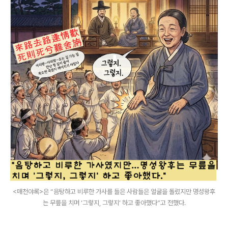
<매천야록>은 “음탕하고 비루한 가사를 들은 사람들은 얼굴을 돌렸지만 명성왕후
는 무릎을 치며 ‘그렇지, 그렇지’ 하고 좋아했다”고 전했다.