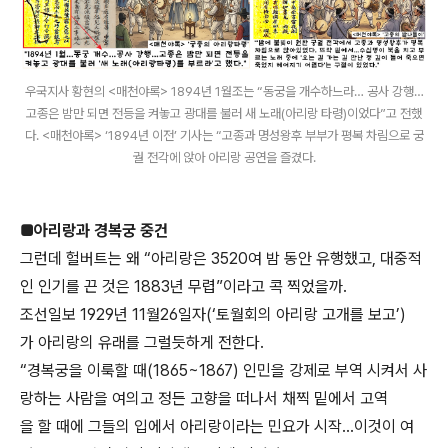
우국지사 황현의 <매천야록> 1894년 1월조는 “동궁을 개수하느라… 공사 강행…
고종은 밤만 되면 전등을 켜놓고 광대를 불러 새 노래(아리랑 타령)이었다”고 전했
다. <매천야록> ‘1894년 이전’ 기사는 “고종과 명성왕후 부부가 평복 차림으로 궁
궐 전각에 앉아 아리랑 공연을 즐겼다.
■아리랑과 경복궁 중건
그런데 헐버트는 왜 “아리랑은 3520여 밤 동안 유행했고, 대중적
인 인기를 끈 것은 1883년 무렵”이라고 콕 찍었을까.
조선일보 1929년 11월26일자(‘토월회의 아리랑 고개를 보고’)
가 아리랑의 유래를 그럴듯하게 전한다.
“경복궁을 이룩할 때(1865~1867) 인민을 강제로 부역 시켜서 사
랑하는 사람을 여의고 정든 고향을 떠나서 채찍 밑에서 고역
을 할 때에 그들의 입에서 아리랑이라는 민요가 시작…이것이 여