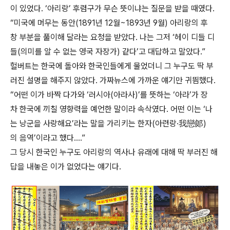
이 있었다. ‘아리랑’ 후렴구가 무슨 뜻이냐는 질문을 받을 때였다.
“미국에 머무는 동안(1891년 12월~1893년 9월) 아리랑의 후
창 부분을 풀이해 달라는 요청을 받았다. 나는 그저 ‘헤이 디들 디
들(의미를 알 수 없는 영국 자장가) 같다’고 대답하고 말았다.”
헐버트는 한국에 돌아와 한국인들에게 물었더니 그 누구도 딱 부
러진 설명을 해주지 않았다. 가짜뉴스에 가까운 얘기만 귀띔했다.
“어떤 이가 바짝 다가와 ‘러시아(아라사)’를 뜻하는 ‘아라’가 장
차 한국에 끼칠 영향력을 예언한 말이라 속삭였다. 어떤 이는 ‘나
는 낭군을 사랑해요’라는 말을 가리키는 한자(아련랑·我戀郞)
의 음역’이라고 했다….”
그 당시 한국인 누구도 아리랑의 역사나 유래에 대해 딱 부러진 해
답을 내놓은 이가 없었다는 얘기다.