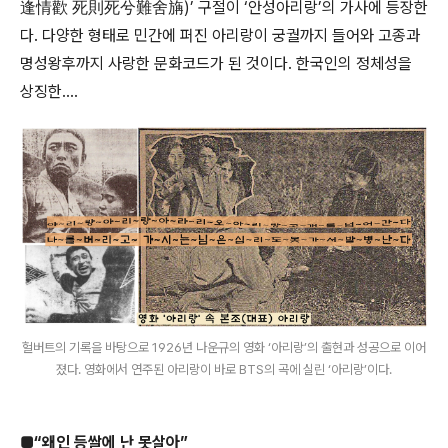
逢情歡 死則死兮難舍㫋)’ 구절이 ‘안성아리랑’의 가사에 등장한
다. 다양한 형태로 민간에 퍼진 아리랑이 궁궐까지 들어와 고종과
명성왕후까지 사랑한 문화코드가 된 것이다. 한국인의 정체성을
상징한….
헐버트의 기록을 바탕으로 1926년 나운규의 영화 ‘아리랑’의 출현과 성공으로 이어
졌다. 영화에서 연주된 아리랑이 바로 BTS의 곡에 실린 ‘아리랑’이다.
■“왜인 등쌀에 난 못살아”