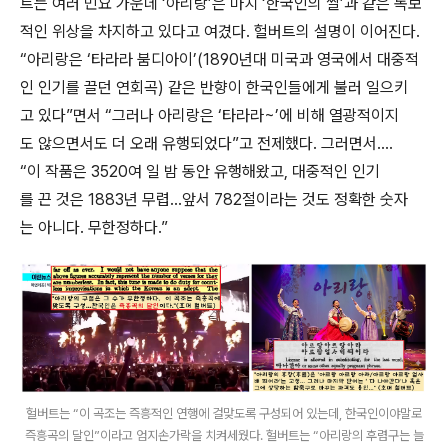
트는 여러 민요 가운데 ‘아리랑’은 마치 ‘한국인의 쌀’과 같은 독보
적인 위상을 차지하고 있다고 여겼다. 헐버트의 설명이 이어진다.
“아리랑은 ‘타라라 붐디아이’(1890년대 미국과 영국에서 대중적
인 인기를 끌던 연회곡) 같은 반향이 한국인들에게 불러 일으키
고 있다”면서 “그러나 아리랑은 ‘타라라~’에 비해 열광적이지
도 않으면서도 더 오래 유행되었다”고 전제했다. 그러면서….
“이 작품은 3520여 일 밤 동안 유행해왔고, 대중적인 인기
를 끈 것은 1883년 무렵…앞서 782절이라는 것도 정확한 숫자
는 아니다. 무한정하다.”
헐버트는 “이 곡조는 즉흥적인 연행에 걸맞도록 구성되어 있는데, 한국인이야말로
즉흥곡의 달인”이라고 엄지손가락을 치켜세웠다. 헐버트는 “아리랑의 후렴구는 늘