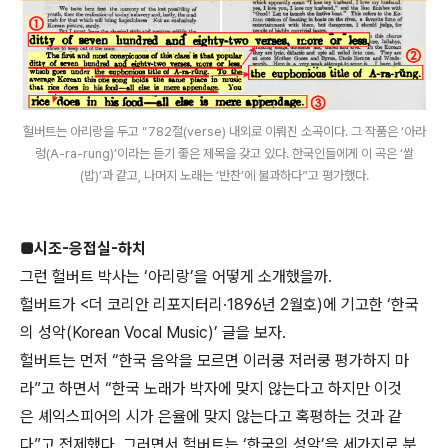
헐버트는 아리랑을 두고 “782절(verse) 내외로 이뤄진 소곡이다. 그 작품은 ‘아라
렁(A-ra-rung)’이라는 듣기 좋은 제목을 갖고 있다. 한국인들에게 이 곡은 ‘쌀
(밥)’과 같고, 나머지 노래는 ‘반찬’에 불과하다”고 평가했다.
■시조-응접실-하치
그런 헐버트 박사는 ‘아리랑’을 어떻게 소개했을까.
헐버트가 <더 코리안 리포지터리·1896년 2월호)에 기고한 ‘한국
의 성악(Korean Vocal Music)’ 글을 보자.
헐버트는 먼저 “한국 음악을 모르면 이러쿵 저러쿵 평가하지 마
라”고 하면서 “한국 노래가 박자에 맞지 않는다고 하지만 이것
은 셰익스피어의 시가 은율에 맞지 않는다고 혹평하는 것과 같
다”고 전제했다. 그러면서 헐버트는 ‘한국의 성악’을 세가지로 분