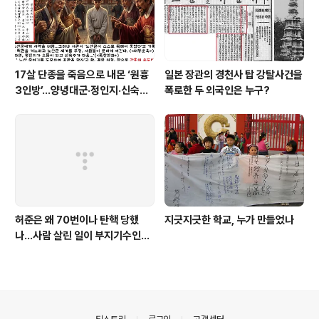
17살 단종을 죽음으로 내몬 ‘원흉
일본 장관의 경천사 탑 강탈사건을
3인방’…양녕대군·정인지·신숙주
폭로한 두 외국인은 누구?
는 왜?
허준은 왜 70번이나 탄핵 당했
지긋지긋한 학교, 누가 만들었나
나…사람 살린 일이 부지기수인
데…
의안내