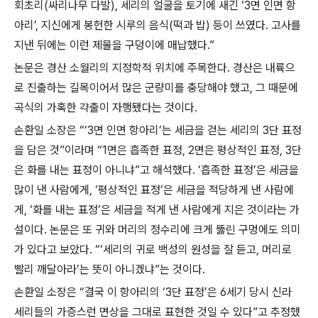
회초리(싸리나무 다발), 세리의 얼굴을 토기에 새긴 ‘3면 인면 항
아리’, 지신에게 봉헌한 시루의 음식(떡과 밥) 등이 쓰였다. 고사를
지낸 뒤에는 이런 제물을 구덩이에 매납했다.”
논문은 경산 소월리의 지정학적 위치에 주목한다. 경산은 내륙으
로 진출하는 길목이어서 많은 군량미를 충당해야 했고, 그 때문에
곡식의 가혹한 갹출이 자행됐다는 것이다.
손환일 소장은 “‘3면 인면 항아리’는 세금을 걷는 세리의 3단 표정
을 담은 것”이라며 “1면은 흡족한 표정, 2면은 평상적인 표정, 3단
은 화를 내는 표정이 아니냐”고 해석했다. ‘흡족한 표정’은 세금을
많이 낸 사람에게, ‘평상적인 표정’은 세금을 적당하게 낸 사람에
게, ‘화를 내는 표정’은 세금을 적게 낸 사람에게 지은 것이라는 가
설이다. 논문은 또 귀와 머리의 정수리에 크게 뚫린 구멍에도 의미
가 있다고 보았다. “‘세리의 귀로 백성의 원성을 잘 듣고, 머리로
빨리 깨달아라’는 뜻이 아니겠냐”는 것이다.
손환일 소장은 “결국 이 항아리의 ‘3단 표정’은 6세기 당시 신라
세리들의 가증스런 면상을 그대로 표현한 것일 수 있다”고 추정했