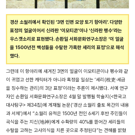
경산 소월리에서 확인된 ‘3면 인면 모양 토기 항아리’. 다양한
표정의 얼굴이어서 신라판 ‘이모티콘’이나 ‘신라판 펭수’라는
우스갯소리로 표현됐다. 손환일 서화문화연구소장은 ‘이 얼굴
을 1500년전 백성들을 수탈한 가혹한 세리의 표정’으로 해석
했다.
그런데 이 항아리에 새겨진 3면의 얼굴이 이모티콘이나 펭수와 같
이 귀엽고 선한 캐릭터가 아니라 혹정을 일삼는 ‘세리(稅吏·세금
을 징수하는 관리)의 3단 표정’이라는 추론이 제시됐다. 서예 연구
자인 손환일 서화문화연구소장은 4월 말 발행될 학술지(<한국고
대사탐구> 제34집)에 게재될 논문(‘경산 소월리 출토 목간의 내용
과 서체’)에서 “소월리 유적은 1500년 전인 6세기 후반 주민들이
곡식을 주는 지신(地神)에게 수확량의 40%를 뜯어간 세리들의
수탈을 고하는 고사의식을 치른 곳으로 추정된다”는 견해를 밝혔