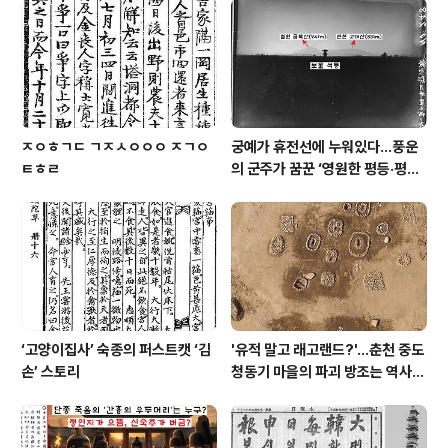
‘탁월한 가치(OUV·Outstanding Universal Value)’에
부합하는 논리를 도출하고, 오는 11월 잠정목록 신청서 작
성을 마무리하는 것이 올해 목표”라고 밝혔다. 남북간 협의
가 제대로 진행되어 올해..
ㅈㅇㅎㄱㄷ ㄱㅈㅅㅇㅇㅇ ㅈㄱㅇ
궁예가 휴전선에 누워있다…풍운
ㅌㅎㄹ
의 군주가 꿈꾼 ‘영원한 평등·평화
세계’
‘고양이집사’ 숙종의 퍼스트캣 ‘김
'유적 말고 래고랜드?'…춘천 중도
손’ 스토리
청동기 마을의 파괴 방조는 역사의
수치다