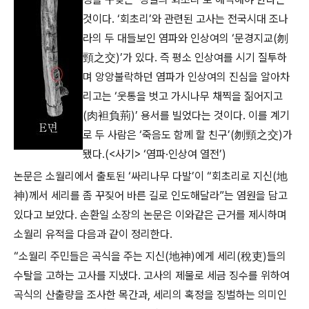
것이다. ‘회초리’와 관련된 고사는 전국시대 조나
라의 두 대들보인 염파와 인상여의 ‘문경지교(刎
頸之交)’가 있다. 즉 평소 인상여를 시기 질투하
며 앙앙불락하던 염파가 인상여의 진심을 알아차
리고는 ‘웃통을 벗고 가시나무 채찍을 짊어지고
(肉袒負荊)’ 용서를 빌었다는 것이다. 이를 계기
로 두 사람은 ‘죽음도 함께 할 친구’(刎頸之交)가
됐다.(<사기> ‘염파·인상여 열전’)
논문은 소월리에서 출토된 ‘싸리나무 다발’이 “회초리로 지신(地
神)께서 세리를 좀 꾸짖어 바른 길로 인도해달라”는 염원을 담고
있다고 보았다. 손환일 소장의 논문은 이와같은 근거를 제시하며
소월리 유적을 다음과 같이 정리한다.
“소월리 주민들은 곡식을 주는 지신(地神)에게 세리(稅吏)들의
수탈을 고하는 고사를 지냈다. 고사의 제물로 세금 징수를 위하여
곡식의 산출량을 조사한 목간과, 세리의 혹정을 징벌하는 의미인