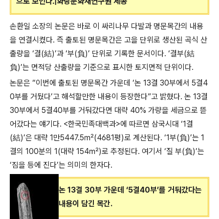
으로 보인다.|화랑문화재연구원 제공
손환일 소장의 논문은 바로 이 싸리나무 다발과 명문목간의 내용
을 연결시켰다. 즉 출토된 명문목간은 고을 단위로 생산된 곡식 산
출량을 ‘결(結)’과 ‘부(負)’ 단위로 기록한 문서이다. ‘결부(結
負)’는 면적당 산출량을 기준으로 표시한 토지면적 단위이다.
논문은 “이번에 출토된 명문목간 가운데 ‘논 13결 30부에서 5결4
0부를 거뒀다’고 해석할만한 내용이 등장한다”고 밝혔다. 논 13결
30부에서 5결40부를 거둬갔다면 대략 40% 가량을 세금으로 뜯
어갔다는 얘기다. <한국민족대백과>에 따르면 삼국시대 ‘1결
(結)’은 대략 1만5447.5㎡(4681평)로 계산된다. ‘1부(負)’는 1
결의 100분의 1(대략 154㎡)로 추정된다. 여기서 ‘질 부(負)’는
‘짐을 등에 진다’는 의미의 한자다.
논 13결 30부 가운데 ‘5결40부’를 거둬갔다는
내용이 담긴 목간.