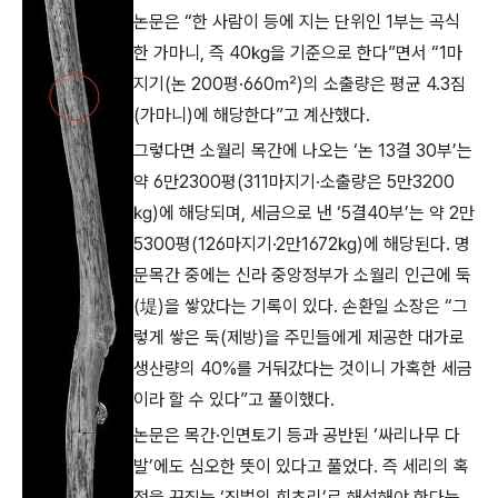
논문은 “한 사람이 등에 지는 단위인 1부는 곡식
한 가마니, 즉 40㎏을 기준으로 한다”면서 “1마
지기(논 200평·660㎡)의 소출량은 평균 4.3짐
(가마니)에 해당한다”고 계산했다.
그렇다면 소월리 목간에 나오는 ‘논 13결 30부’는
약 6만2300평(311마지기·소출량은 5만3200
㎏)에 해당되며, 세금으로 낸 ‘5결40부’는 약 2만
5300평(126마지기·2만1672㎏)에 해당된다. 명
문목간 중에는 신라 중앙정부가 소월리 인근에 둑
(堤)을 쌓았다는 기록이 있다. 손환일 소장은 “그
렇게 쌓은 둑(제방)을 주민들에게 제공한 대가로
생산량의 40%를 거둬갔다는 것이니 가혹한 세금
이라 할 수 있다”고 풀이했다.
논문은 목간·인면토기 등과 공반된 ‘싸리나무 다
발’에도 심오한 뜻이 있다고 풀었다. 즉 세리의 혹
정을 꾸짖는 ‘징벌의 회초리’로 해석해야 한다는