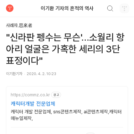
검색하기
이기환 기자의 흔적의 역사
티스토리
사래자 思來者
"신라판 펭수는 무슨'…소월리 항
아리 얼굴은 가혹한 세리의 3단
표정이다"
이기환기자
2020. 4. 2. 10:23
https://commz.co.kr
광고
캐릭터개발 전문업체
캐릭터 개발 전문업체, sns콘텐츠제작, ai콘텐츠제작,캐릭터
매뉴얼제작,