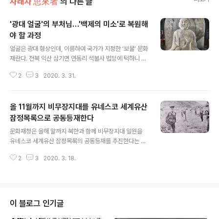
사래자 思來者
의 다른 글
'광대 얼굴'의 부처님…'백제의 미소'로 복원해
야 할 과정
글 내용
얼굴은 광대 형상인데, 이름하여 국가가 지정한 ‘보물’ 문화
재란다. 전북 익산 삼기면 연동리 석불사 법당에 턱하니 자
리잡고 있는 불상 이야기다. 언젠가인 지는 모르지만 불상
2
3
2020. 3. 31.
의 본 얼굴은 떨어져 나갔고, 어느 시점에 누군가 새로운 얼
굴, 즉 불두(佛頭)을 얹어놓았다. 익산 연동리 석조여래 좌
상. 7세기 전반에 제작된 백제 시대 최대의 3차원 환조석
올 11월까지 비무장지대를 유네스코 세계유산
불로 유명하다. 그러나 언젠가부터 목이 달아났고 누군가
가 새로운 불두를 얹어놓았다. 하지만 ‘광대 형상’의 우스꽝
잠정목록으로 공동등재한다
글 내용
스러운 얼굴로 복원해놓았다.그런데 아무리 봐도 인자하거
문화재청은 올해 말까지 북한과 함께 비무장지대 일원을
나 엄숙해야 할 부처나 보살의 얼굴이 아니다. 기왕 얹어놓
유네스코 세계유산 잠정목록의 공동등재를 추진한다는 계
을 요량이면 좀 제대로 만들 일이지, 왜 저렇게 우스꽝스러
획을 세우고 구체적인 추진일정을 밝혔다. 정재숙 문화재
운 얼굴을 하고 있을까. 그런데 저렇게 흠결있는 불상인데
2
3
2020. 3. 18.
청장은 지난 11일 2020년 문화재청 업무계획을 발표하면
도, 보물(제45호) 대접을 ..
서 “남북간 협의를 거쳐 오는 12월까지 유네스코에 잠정목
록의 공동등재를 추진할 방침”이라고 말했다. 2년 1개월
여의 지루한 휴전회담 끝에 체결된 정전협정에 따라 유엔·
공산 양측이 군사분계선(휴전선)의 말뚝을 박고 있다.정 청
이 블로그 인기글
장은 “비무장지대 일원이 유네스코 세계유산 등재기준인