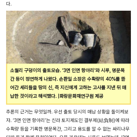
다.
소월리 구덩이의 출토모습. ‘3면 인면 항아리’와 시루, 명문목
간 등이 정연하게 나왔다. 손환일 소장은 수확량의 40%를 뜯
어간 세리들을 땅의 신, 즉 지신에게 고하는 고사를 지낸 뒤 매
납한 것이라고 해석했다. |화랑문화재연구원 제공
추론의 근거는 무엇일까. 우선 출토 당시의 매납 상황을 돌이켜보
자. ‘3면 인면 항아리’는 신라 토지제도인 결부제(結負制)에 따라
수확량 등을 기록한 명문목간, 그리고 용도를 알 수 없는 싸리나무