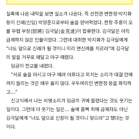
실록에 나온 내막을 보면 실소가 나온다. 즉 선전관 변한정·박지화
등이 신래(신입) 박양준으로부터 술을 얻어먹었다. 한창 주흥이 오
를 무렵 부장(部將) 김극달(金克達)이 합류한다. 김극달은 아직
급제하지 않은 인물이었다. 그런데 대취한 박지화가 김극달에게
“너도 앞으로 신래가 될 것이니 미리 면신례를 치르라”며 김극달
의 발을 거꾸로 매달고 마구 때렸다.
임금이 전교를 내렸다.
“서로 술을 마시고 마구 때려 아프다고 외치는 소리가 대궐 안에
까지 들리는 것은 매우 옳지 않다. 우두머리인 변한정 등을 파직하
고….”
신고식에서 나는 비명소리가 임금의 귀에 들렸다는 것도 웃기는
일이다. 그런데 더 웃기는 일은…. 술에 흠뻑 취해 급제자도 아닌
김극달에게 “너도 앞으로 신참이 될 것이니 맞으라”고 했다는 것
이다.