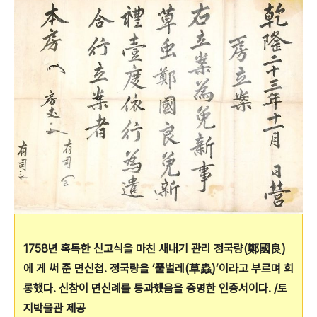
1758년 혹독한 신고식을 마친 새내기 관리 정국량(鄭國良)
에 게 써 준 면신첩. 정국량을 ‘풀벌레(草蟲)’이라고 부르며 희
롱했다. 신참이 면신례를 통과했음을 증명한 인증서이다. /토
지박물관 제공