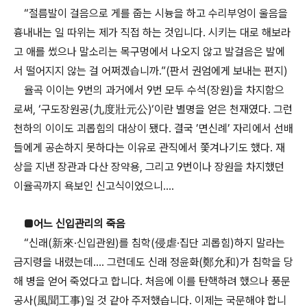
“절름발이 걸음으로 게를 줍는 시늉을 하고 수리부엉이 울음을
흉내내는 일 따위는 제가 직접 하는 것입니다. 시키는 대로 해보라
고 애를 썼으나 말소리는 목구멍에서 나오지 않고 발걸음은 발에
서 떨어지지 않는 걸 어쩌겠습니까.”(판서 권엄에게 보내는 편지)
율곡 이이는 9번의 과거에서 9번 모두 수석(장원)을 차지함으
로써, ‘구도장원공(九度壯元公)‘이란 별명을 얻은 천재였다. 그런
천하의 이이도 괴롭힘의 대상이 됐다. 결국 ’면신례’ 자리에서 선배
들에게 공손하지 못하다는 이유로 관직에서 쫓겨나기도 했다. 재
상을 지낸 장관과 다산 장약용, 그리고 9번이나 장원을 차지했던
이율곡까지 욕보인 신고식이었으니….
■어느 신입관리의 죽음
“신래(新來·신입관원)를 침학(侵虐·집단 괴롭힘)하지 말라는
금지령을 내렸는데…. 그런데도 신래 정윤화(鄭允和)가 침학을 당
해 병을 얻어 죽었다고 합니다. 처음에 이를 탄핵하려 했으나 풍문
공사(風聞工事)일 것 같아 주저했습니다. 이제는 국문해야 합니