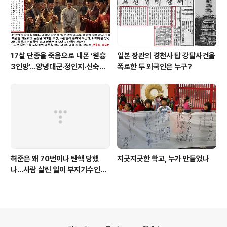
17살 단종을 죽음으로 내몬 ‘원흉
일본 장관의 경천사 탑 강탈사건을
3인방’…양녕대군·정인지·신숙주
폭로한 두 외국인은 누구?
는 왜?
허준은 왜 70번이나 탄핵 당했
지긋지긋한 학교, 누가 만들었나
나…사람 살린 일이 부지기수인
데…
의안내