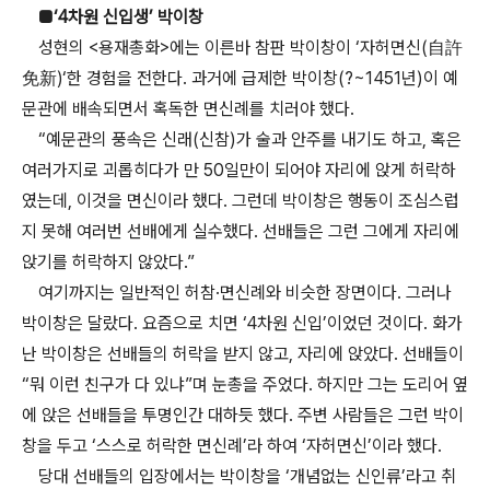
■‘4차원 신입생’ 박이창
성현의 <용재총화>에는 이른바 참판 박이창이 ‘자허면신(自許
免新)‘한 경험을 전한다. 과거에 급제한 박이창(?~1451년)이 예
문관에 배속되면서 혹독한 면신례를 치러야 했다.
“예문관의 풍속은 신래(신참)가 술과 안주를 내기도 하고, 혹은
여러가지로 괴롭히다가 만 50일만이 되어야 자리에 앉게 허락하
였는데, 이것을 면신이라 했다. 그런데 박이창은 행동이 조심스럽
지 못해 여러번 선배에게 실수했다. 선배들은 그런 그에게 자리에
앉기를 허락하지 않았다.”
여기까지는 일반적인 허참·면신례와 비슷한 장면이다. 그러나
박이창은 달랐다. 요즘으로 치면 ‘4차원 신입’이었던 것이다. 화가
난 박이창은 선배들의 허락을 받지 않고, 자리에 앉았다. 선배들이
“뭐 이런 친구가 다 있냐”며 눈총을 주었다. 하지만 그는 도리어 옆
에 앉은 선배들을 투명인간 대하듯 했다. 주변 사람들은 그런 박이
창을 두고 ‘스스로 허락한 면신례’라 하여 ‘자허면신’이라 했다.
당대 선배들의 입장에서는 박이창을 ‘개념없는 신인류’라고 취