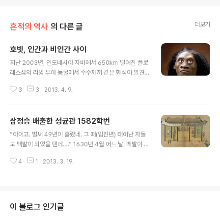
더보기
흔적의 역사
의 다른 글
호빗, 인간과 비인간 사이
글 내용
지난 2003년, 인도네시아 자바에서 650㎞ 떨어진 플로
레스섬의 리앙 부아 동굴에서 수수께끼 같은 화석이 발견
됐다. ‘호미닌(인류의 총칭)’ 화석이었다. 과학자들은 화석
3
3
2013. 4. 9.
에 발견된 장소의 이름을 따 ‘호모 플로렌시스’라고 한 뒤
‘호빗(hobbit)’이라는 애칭을 달아주었다. ‘호빗’은 1937
년 발표된 J R R 톨킨의 소설()에서 처음 등장하고, 영화 에
삼정승 배출한 성균관 1582학번
서 묘사된 난쟁이족이다. 이 화석은 어른 여성의 것이었는
글 내용
데, 키가 약 1m 가량의 단신이었다. 뇌의 용적이 불과 420
“아이고. 벌써 49년이 흘렀네. 그 때(임진년) 태어난 자들
CC였다. 그래서 호빗이라는 별명을 붙인 것이다. 호빗의
도 백발이 되었을 텐데….” 1630년 4월 어느 날. 백발이 성
연대는 9만5000년 전~1만7000년 전 사이였다. 과학자
성한 노인 12명이 관인방(寬仁坊·관철동) 충훈부(忠勳
들은 고개를 갸웃거렸다. ‘호모 플로렌시스’ 화석을 복원한
4
1
2013. 3. 19.
府) 건물로 속속 모였다. 손에 손에 술 한 병씩 든 채…. 이
모습. ‘호빗’이라는 별명이 붙었다. |도서출판 주류성 제공..
들은 1582년(임오년) 사마시(생원·진사시)에 합격했던 동
기생들이었다. 이른바 ‘(15)82학번 동기모임’이 열린 것이
다. 원래 동기생 수는 200명이었다. 하지만 합격한 지 48
년이나 지났으므로 많은 동기들이 세상을 떠났다. 더욱이
이 블로그 인기글
재경(在京) 동문들만이 참석대상이었다. 이런저런 이유로