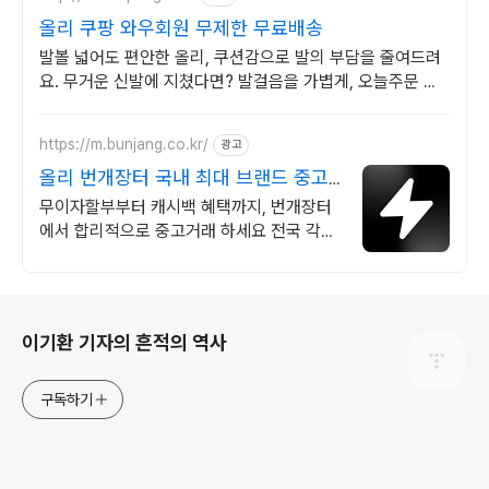
올리 쿠팡 와우회원 무제한 무료배송
발볼 넓어도 편안한 올리, 쿠션감으로 발의 부담을 줄여드려
요. 무거운 신발에 지쳤다면? 발걸음을 가볍게, 오늘주문 내
일도착 로켓배송!
https://m.bunjang.co.kr/
광고
올리 번개장터 국내 최대 브랜드 중고
거래
무이자할부부터 캐시백 혜택까지, 번개장터
에서 합리적으로 중고거래 하세요 전국 각지
에서 올라오는 전국구 최다 상품 매일 10만
개 이상의 신규 상품 업로드
로그 정보
이기환 기자의 흔적의 역사
구독하기