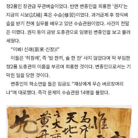
정2품인 장관급 무관벼슬이었다. 반면 변종인을 희롱한 ‘권지’는
지금의 시보(試補) 혹은 수습(修習)이었다. 과거급제 후 정식벼
슬을 받기 전에 실무를 배우고 있던 수습관원이었다. 사건의 전말
은 이랬다. 권지 등이 금방 도총관으로 임명된 변종인을 보고 불러
세웠다.
“이봐! 신래(新來·신참)!”
이들은 ‘허참례’, 즉 ‘밥 한끼, 술 한 잔’ 사지 않았다며 막 부임한
정2품 도총관의 이름을 부르며 희롱한 것이다. 변종인으로서는 기
막힌 일을 당한 것이다.
변종인의 하소연을 들은 임금도 “재상에게 무슨 버르장머리
냐”며 대로했다. 즉각 문제의 수습관원 14명을 불렀다.