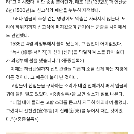
라”고 지시했다. 비단 중종 뿐이던가. 태조 1년(1392년)과 연산군
6년(1500년)도 신고식의 폐단을 누누히 지적했다.
그러나 임금의 추상 같은 명령에도 악습은 사라지지 않는다. 도
리어 하위직까지 신고식이 퍼져갔으며 급기야는 군졸들 사이에서
도 만연했다.
1535년 4월 의정부에서 불이 났는데, 그 원인이 어이없었다.
“녹사(錄事·서리직)가 신래(신입)을 닥달하여 소를 잡아 삶다
가 의정부에 불을 냈습니다.”(<중종실록>)
이제는 하급관원까지 신입관원들 괴롭혀 소를 잡게 하는 지경에
이른 것이다. 그 때문에 불이 난 것이다.
고참들이 신입들을 구타하는 소리가 대궐 안에까지 퍼져 임금의
귀에 들린 일도 있었다. <중종실록>을 보면 실소가 절로 나온다.
“대궐 내에 들리는 고함 소리를 듣고서 지극히 해괴하여 물었다.
그랬더니 선전관(宣傳官)이 신래(新來)를 묶어서 때린 것이었
다.”(<중종실록>)