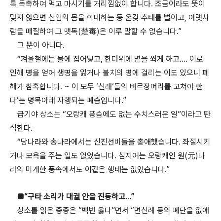
록 독촉하여 먹고 마시기를 거리낌없이 합니다. 조금이라도 뜻이
맞지 않으면 신입의 몸을 학대하는 등 온갖 추태를 벌이고, 아랫사
람을 매질하여 그 맷독(楚毒)은 이루 말할 수 없습니다.”
그 뿐이 아니다.
“겨울철에는 물에 집어넣고, 한더위에 볕을 쐬게 하고…. 이로
인해 병을 얻어 생명을 잃거나 불치의 병에 걸리는 이도 있으니 폐
해가 참혹합니다. ~ 이 모두 ‘신래‘들의 버르장머리를 고쳐야 한
다’는 명목아래 자행되는 폐습입니다.”
급기야 상소는 “오랑캐 풍습에도 없는 수치스러운 일”이라고 탄
식한다.
“당나라와 송나라에서는 신진선비들을 총애했습니다. 좌절시키
거나 모욕을 주는 일도 없었습니다. 심지어는 오랑캐인 원(元)나
라의 미개한 풍속에서도 이같은 행태는 없었습니다.”
■“구타 소리가 대궐 안을 진동하고…”
상소를 읽은 중종은 “백번 옳다”면서 “면신례 등의 폐단을 없애