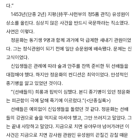
다.”
1453년(단종 2년) 지평(持平·사헌부의 정5품 관직) 유성원이
상소를 올린다. 심상치 않은 사건을 반드시 국문하라는 직소였다.
사연은 이렇다.
정윤화는 동기생 9명과 함께 과거에 막 급제한 새내기 관원이었
다. 그는 정식관원이 되기 전에 일단 승문원에 배속됐다. 문제는 신
고식이었다.
신입생들은 관례에 따라 술과 안주를 잔뜩 준비한 뒤 선배들을
대접해야 했다. 하지만 정윤화의 컨디션은 최악이었다. 만성적인
종기병을 앓고 있었던 것이다.
“(선배들의) 희롱과 핍박이 심했다. 본디 종기병이 있던 정윤화
는 피곤함이 극에 달해 죽기에 이르렀다.”(<단종실록>)
선배들은 예외없이 신입생들을 돌렸던 것 같다. 정윤화는 선배
들의 강권으로 술을 억지로 마셔야 했고, 그만 쓰러지고 말았다. 그
는 끝내 사망하고 말았다. 지금으로 치면 유야무야 넘어가려던 이
사건은 지금으로 치면 감사원 관원인 유성원의 끈질긴 감찰 때문