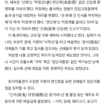
다. 배속된 ‘신래’는 ‘허참(許參)·면신례(免新禮)’ 같은 신입생 환
영회를 치러야 했다. 허참례는 출사하는 관원이 전입고참들에게
술과 음식을 대접하는 자리를 뜻했다. ‘선·후배 간 인사를 허락하는
예’라 하여 ‘허참례’라 했다. ‘면신례’는 허참례를 끝내고 10여 일
이 지난 뒤 치러야 했던 ‘신래(新來·신입생) 신고식‘이었다.
이 통과의례는 고려 말 우왕 때부터 시작됐다고 한다. 실력이 아
니라, 부모의 권세, 이른바 ‘낙하산’을 타고 벼슬하는 ‘음서(蔭敍)’
자제들의 기를 꺾고 질서를 잡으려는 선배들의 뜻이 담겨 있었다.
처음엔 나름 긍정적인 취지가 담겨있던 제도였던 것이다. 그러
나 시간이 흐를수록 ‘가학’ 혹은 ‘집단괴롭힘‘ 같은 역기능만 남게
됐다. 갈수록 선배 대접을 위한 경제적인 부담도 엄청났다.
토지박물관이 수집한 이른바 면신첩을 보면 선배들의 집단괴롭
힘을 짐작할 수 있다.
“신귀(新鬼) 양정(暘鄭)은 듣거라! 넌 별 볼일 없는 재주로 외
람되게 귀한 벼슬길에 올랐겠다. ~거위, 담배, 돼지고기, 닭고기