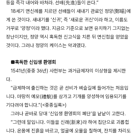
등을 즉각 내어와 바쳐라. 선배(先進)들이 쓴다.”
18세기 면신례를 치르던 선배들이 새내기 관료인 정양(鄭暘)에
게 쓴 것이다. 새내기를 ‘신귀’, 즉 ‘새로운 귀신’이라 하고, 이름도
거꾸로 ‘양정’이라 했다. 지금으 기준으로 보면 유치하기 그지없는
장난이지만, 정양 역시 혹독한 신고식을 치른 뒤 면신첩을 얻었을
것이다. 그러나 정양의 케이스는 약과였다.
■혹독한 신입생 환영회
1541년(중중 36년) 사헌부는 과거급제자의 이상형을 제시한
다.
“급제하여 출신하는 것은 곧 선비가 벼슬길에 들어가는 처음입
니다. 마땅히 예모(禮貌)를 삼가고 기개를 양성하여 임용되기를
기다려야 합니다.”(<중종실록>)
그러나 곧바로 당대 ‘신입생 환영회의 폐단’을 낱낱이 고한다.
“그런데 말입니다. 이들을 신래(新來)라 하여 집단으로 괴롭힙
니다. 온몸에 진흙을 바르고, 얼굴에 오물을 칠하며, 잔치를 차리도