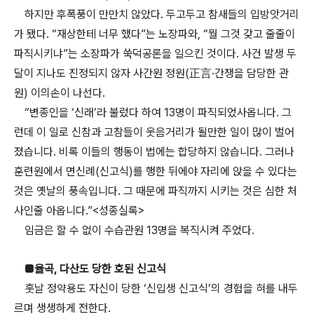
하지만 후폭풍이 만만치 않았다. 두고두고 참새들의 입방앗거리
가 됐다. “재상한테 너무 했다”는 노장파와, “뭘 그것 갖고 줄줄이
파직시키냐”는 소장파가 쑥덕공론을 일으킨 것이다. 사건 발생 두
달이 지나도 진정되지 않자 사간원 정원(正言·간쟁을 담당한 관
원) 이의손이 나선다.
“변종인을 ‘신래’라 불렀다 하여 13명이 파직되었사옵니다. 그
런데 이 일로 신참과 고참들이 웃음거리가 될만한 일이 많이 벌어
졌습니다. 비록 이들의 행동이 법에는 합당하지 않습니다. 그러나
훈련원에서 면신례(신고식)를 행한 뒤에야 자리에 앉을 수 있다는
것은 옛날의 풍속입니다. 그 때문에 파직까지 시키는 것은 심한 처
사인줄 아옵니다.”<성종실록>
임금은 할 수 없이 수습관원 13명을 복직시켜 주었다.
■율곡, 다산도 당한 호된 신고식
훗날 정약용도 자신이 당한 ‘신입생 신고식’의 경험을 혀를 내두
르며 생생하게 전한다.