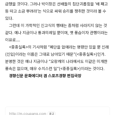
급했을 것이다. 그러나 박이창은 선배들의 집단괴롭힘을 ‘배 째고
등 따고 소금 뿌려라’는 식으로 싸워 승리를 쟁취한 것이라 볼 수
있다.
그런데 이 가학적인 신고식의 행태는 좀처럼 사라지지 않는 것
같다. 예나 지금이나 통과의례일 뿐이며, 옛 풍습이자 관행이라는
이유로….
<중종실록>의 기사처럼 “폐단을 없애라는 명령만 있을 뿐 신래
(신입)이라는 이름은 그대로 남아있기 때문”(<중종실록>)인가.
분명한 것은 예나 지금이나 “오랑캐의 나라에서도 이같은 미개한
풍속은 없으며, 매우 수치스런 일”(<중종실록>)이라는 것이다.
경향신문 문화에디터 겸 스포츠경향 편집국장
http://m.coupang.com
광고