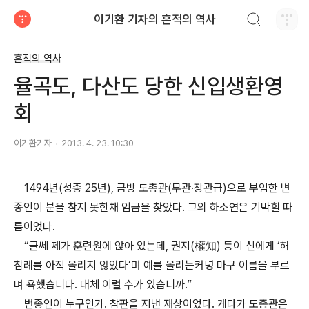
검색하기
이기환 기자의 흔적의 역사
티스토리
흔적의 역사
율곡도, 다산도 당한 신입생환영
회
이기환기자
2013. 4. 23. 10:30
1494년(성종 25년), 금방 도총관(무관·장관급)으로 부임한 변
종인이 분을 참지 못한채 임금을 찾았다. 그의 하소연은 기막힐 따
름이었다.
“글쎄 제가 훈련원에 앉아 있는데, 권지(權知) 등이 신에게 ‘허
참례를 아직 올리지 않았다’며 예를 올리는커녕 마구 이름을 부르
며 욕했습니다. 대체 이럴 수가 있습니까.”
변종인이 누구인가. 참판을 지낸 재상이었다. 게다가 도총관은