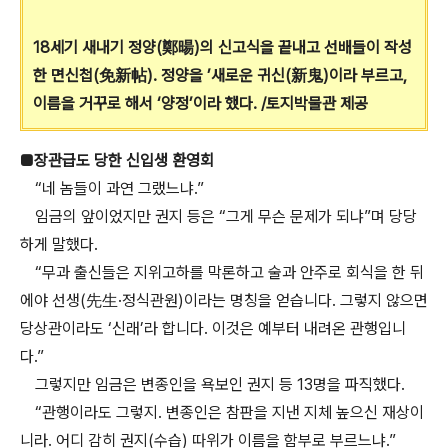
18세기 새내기 정양(鄭暘)의 신고식을 끝내고 선배들이 작성
한 면신첩(免新帖). 정양을 ’새로운 귀신(新鬼)이라 부르고,
이름을 거꾸로 해서 ‘양정’이라 했다. /토지박물관 제공
■장관급도 당한 신입생 환영회
“네 놈들이 과연 그랬느냐.”
임금의 앞이었지만 권지 등은 “그게 무슨 문제가 되냐”며 당당
하게 말했다.
“무과 출신들은 지위고하를 막론하고 술과 안주로 회식을 한 뒤
에야 선생(先生·정식관원)이라는 명칭을 얻습니다. 그렇지 않으면
당상관이라도 ‘신래’라 합니다. 이것은 예부터 내려온 관행입니
다.”
그렇지만 임금은 변종인을 욕보인 권지 등 13명을 파직했다.
“관행이라도 그렇지. 변종인은 참판을 지낸 지체 높으신 재상이
니라. 어디 감히 권지(수습) 따위가 이름을 함부로 부르느냐.”