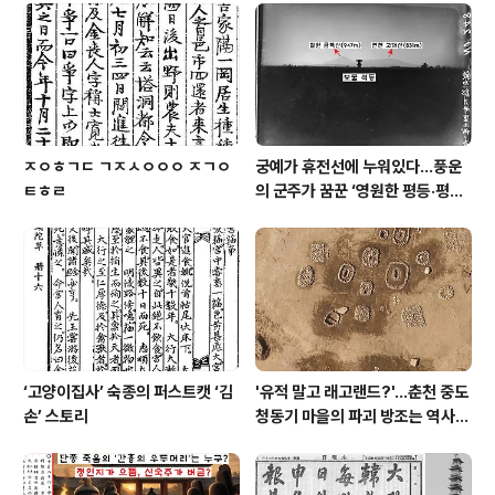
12명 만이 모인 것이다. 이조판서 정경세가 남긴 글을 통해
이날 동기모임의 자초지종을 읽어보자.(윤진영의 에서) 48
년만에 만난 성균관 1582학번의 동기모임. 품계에 따라
앉아..
ㅈㅇㅎㄱㄷ ㄱㅈㅅㅇㅇㅇ ㅈㄱㅇ
궁예가 휴전선에 누워있다…풍운
ㅌㅎㄹ
의 군주가 꿈꾼 ‘영원한 평등·평화
세계’
‘고양이집사’ 숙종의 퍼스트캣 ‘김
'유적 말고 래고랜드?'…춘천 중도
손’ 스토리
청동기 마을의 파괴 방조는 역사의
수치다