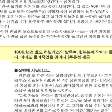
류의 화석이 전혀 발굴되지 않았다는 점이었다.
근 물가의 저지대를 조사하기 시작했다. 그 결과 90만 년 된
자세히 살펴보자 식육맹수의 이빨자국이 선명하게 남아 있었다.
한 고지대에서 터전을 잡고 살다가 먹을거리를 구하려 물가의 
다는 얘기입니다. 하루하루 불안하게 살다가 비명에 간 초기인류
교수)
 년 전 인골인 오스트랄로피테쿠스 아프리카누스는 어린 아이의 
다. 주변을 달던 독수리가 천진난만하게 놀고있던 아이를 먹잇
180만년전 호모 하빌레스의 발목뼈. 윗부분에 악어가 
다. 아마도 물려죽었을 것이다.|주류성 제공
■질병에 시달리고…
인류의 또 다른 적은 질병이었다. 케냐 투르키나 호수
렉투스(직립원인·180만 년 전)’ 성인여성의 뼈는 비정
된 여성의 뼈는 비타민 A의 과다섭취로 인한 고질병이었
스러운 죽음을 맞이했을 것이다.
“과학자들의 분석은 흥미로웠어요. 맹수의 간에는 인
타민 A가 축적돼있는데 여성은 그것을 잘못 먹었다는 겁
식육동물과의 싸움에서 이겨 그 고기를 먹을 수는 있겠
게도 비타민 A를 과다섭취하게 된 거죠.”(배기동 교수)