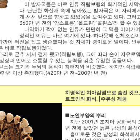
이 발자국들은 바로 인류 직립보행의 획기적인 서막을
다. 단단한 화산재 속에 남아있는 발자국은 이 자리에
게 서서 앞으로 향하고 있었음을 보여주고 있다. 그러
360만 년 전의 ‘암스트롱’, ‘올드린’, ‘콜린스’라 할 수 
나약하기 짝이 없는 인류가 면면히 그 맥을 이어가며
정적인 이유는 바로 여기에 있다. 하다못해 신체조건이
년 가까이 터전을 잡고 생존했다는 것 자체가 경이로운 일이다. 
은 바로 직립보행이었다.
리로 곧추 서서 걷게 됐고(직립보행), 그에 따라 손이 자유로
 상징과 언어로 소통할 수 있는 능력을 갖춘 유일한 동물이다.
는 크기와 두뇌의 용적이 침팬지와 비슷했다. 하지만 직립해
만년 이상 존재했다.(420만 년 전~200만 년 전)
치명적인 치아감염으로 숨진 것으
르크인의 화석. |주류성 제공
■노인부양의 뿌리
지난 2001년 조지아 공화국의 
년 전에 살았던 늙은 남성의 화석
흥미로운 것은 남성의 화석에서 