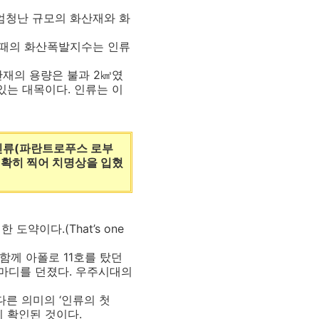
 엄청난 규모의 화산재와 화
 때의 화산폭발지수는 인류
산재의 용량은 불과 2㎦였
 있는 대목이다. 인류는 이
인류(파란트로푸스 로부
정확히 찍어 치명상을 입혔
약이다.(That’s one
함께 아폴로 11호를 탔던
마디를 던졌다. 우주시대의
른 의미의 ‘인류의 첫
이 확인된 것이다.