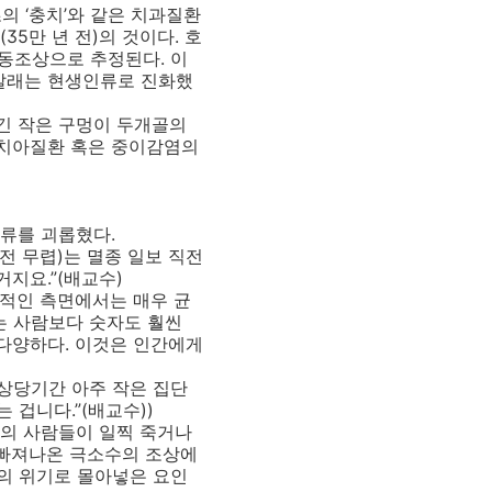
 ‘충치’와 같은 치과질환
35만 년 전)의 것이다. 호
동조상으로 추정된다. 이
갈래는 현생인류로 진화했
긴 작은 구멍이 두개골의
 치아질환 혹은 중이감염의
류를 괴롭혔다.
전 무렵)는 멸종 일보 직전
지요.”(배교수)
적인 측면에서는 매우 균
지는 사람보다 숫자도 훨씬
 다양하다. 이것은 인간에게
상당기간 아주 작은 집단
겁니다.”(배교수))
의 사람들이 일찍 죽거나
 빠져나온 극소수의 조상에
의 위기로 몰아넣은 요인