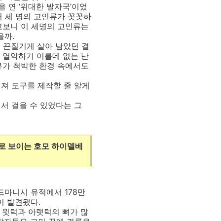
 연 ‘위대한 발자국’이었
서 세 명의 고인류가 꼿꼿하
고보니 이 세명의 고인류는
있을까.
 끈질기게 살아 남았던 결
 열악하기 이를데 없는 난
인류가 척박한 환경 속에서도
워져 도구를 제작할 줄 알게
서 걸을 수 있었다는 그
로 보이는 호모 하이델베
드마니시 유적에서 178만
이 발견됐다.
윗턱과 아랫턱의 뼈가 많