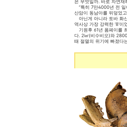
은 무엇일까. 바로 자연재
“특히 7만4000년 전 
산암이 동남아를 뒤덮었고,
아닌게 아니라 토바 화산이
역사상 가장 강력한 ‘8’
기원후 61년 폼페이를 최
다. 2㎦(비수비오)와 28
때 절멸의 위기에 빠졌다