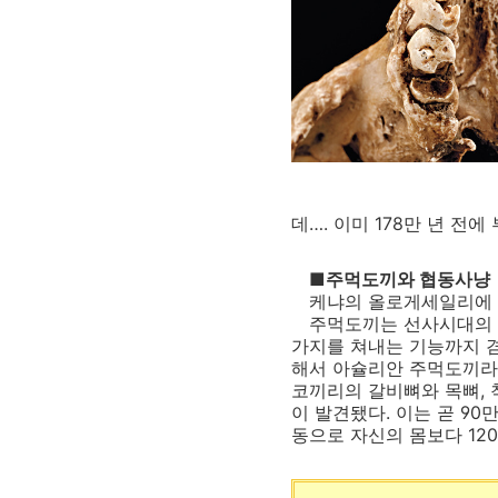
데…. 이미 178만 년 
■주먹도끼와 협동사냥
케냐의 올로게세일리에 유적
주먹도끼는 선사시대의 ‘스
가지를 쳐내는 기능까지 겸할
해서 아슐리안 주먹도끼라 
코끼리의 갈비뼈와 목뼈, 
이 발견됐다. 이는 곧 9
동으로 자신의 몸보다 1