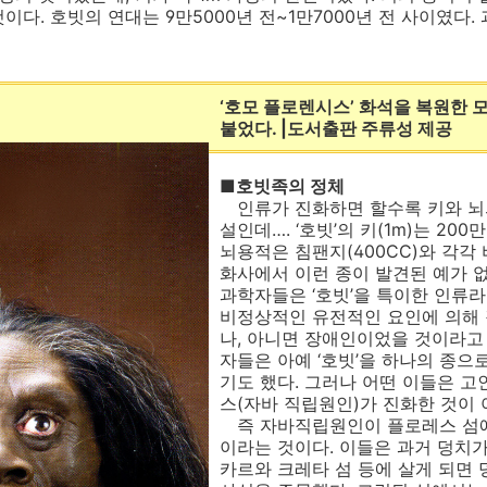
이다. 호빗의 연대는 9만5000년 전~1만7000년 전 사이였다
‘호모 플로렌시스’ 화석을 복원한 모
붙었다. |도서출판 주류성 제공
■호빗족의 정체
인류가 진화하면 할수록 키와 뇌
설인데…. ‘호빗’의 키(1m)는 200
뇌용적은 침팬지(400CC)와 각각
화사에서 이런 종이 발견된 예가 없
과학자들은 ‘호빗’을 특이한 인류라
비정상적인 유전적인 요인에 의해 
나, 아니면 장애인이었을 것이라고 
자들은 아예 ‘호빗’을 하나의 종으
기도 했다. 그러나 어떤 이들은 
스(자바 직립원인)가 진화한 것이 
즉 자바직립원인이 플로레스 섬에
이라는 것이다. 이들은 과거 덩치
카르와 크레타 섬 등에 살게 되면