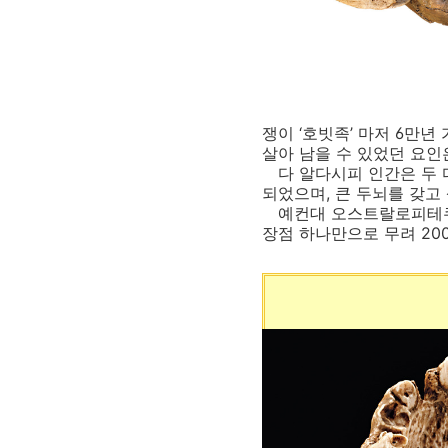
쟁이 ‘호빗족’ 마저 6만
살아 남을 수 있었던 요인
다 알다시피 인간은 두 다
되었으며, 큰 두뇌를 갖고
예컨대 오스트랄로피테쿠스
장점 하나만으로 무려 200