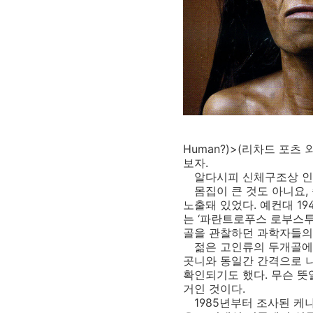
Human?)>(리차드 포츠
보자.
알다시피 신체구조상 인류
몸집이 큰 것도 아니요, 
노출돼 있었다. 예컨대 1
는 ‘파란트로푸스 로부스투
골을 관찰하던 과학자들의
젊은 고인류의 두개골에 두
곳니와 동일간 간격으로 
확인되기도 했다. 무슨 뜻
거인 것이다.
1985년부터 조사된 케냐