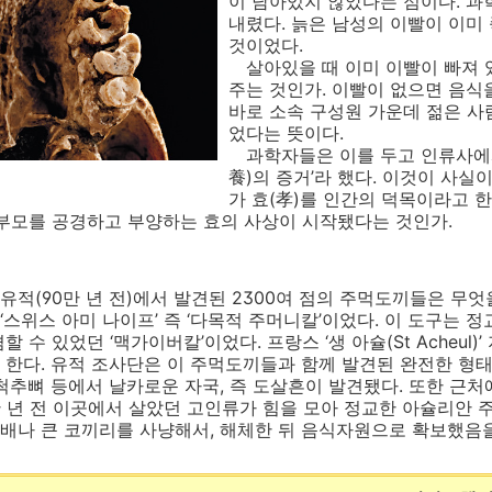
이 남아있지 않았다는 점이다. 과
내렸다. 늙은 남성의 이빨이 이미
것이었다.
살아있을 때 이미 이빨이 빠져 
주는 것인가. 이빨이 없으면 음식
바로 소속 구성원 가운데 젊은 사
었다는 뜻이다.
과학자들은 이를 두고 인류사에서
養)의 증거’라 했다. 이것이 사실
가 효(孝)를 인간의 덕목이라고 한 
전에 부모를 공경하고 부양하는 효의 사상이 시작됐다는 것인가.
(90만 년 전)에서 발견된 2300여 점의 주먹도끼들은 무엇
위스 아미 나이프’ 즉 ‘다목적 주머니칼’이었다. 이 도구는 
 수 있었던 ‘맥가이버칼’이었다. 프랑스 ‘생 아슐(St Acheul
한다. 유적 조사단은 이 주먹도끼들과 함께 발견된 완전한 형
척추뼈 등에서 날카로운 자국, 즉 도살흔이 발견됐다. 또한 근
0만 년 전 이곳에서 살았던 고인류가 힘을 모아 정교한 아슐리안 
20배나 큰 코끼리를 사냥해서, 해체한 뒤 음식자원으로 확보