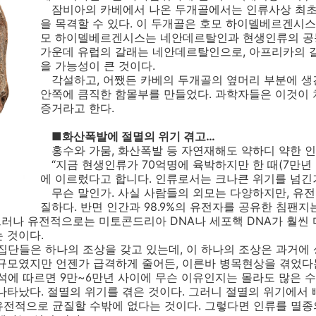
잠비아의 카베에서 나온 두개골에서는 인류사상 최초의
을 목격할 수 있다. 이 두개골은 호모 하이델베르겐시스(
모 하이델베르겐시스는 네안데르탈인과 현생인류의 공
가운데 유럽의 갈래는 네안데르탈인으로, 아프리카의 
을 가능성이 큰 것이다.
각설하고, 어쨌든 카베의 두개골의 옆머리 부분에 생
안쪽에 큼직한 함몰부를 만들었다. 과학자들은 이것이
증거라고 한다.
■화산폭발에 절멸의 위기 겪고…
홍수와 가뭄, 화산폭발 등 자연재해도 약하디 약한 인
“지금 현생인류가 70억명에 육박하지만 한 때(7만년 
에 이르렀다고 합니다. 인류로서는 크나큰 위기를 넘긴거
무슨 말인가. 사실 사람들의 외모는 다양하지만, 유전
질하다. 반면 인간과 98.9%의 유전자를 공유한 침팬
 그러나 유전적으로는 미토콘드리아 DNA나 세포핵 DNA가 훨씬
 것이다.
단들은 하나의 조상을 갖고 있는데, 이 하나의 조상은 과거에 
규모였지만 언젠가 급격하게 줄어든, 이른바 병목현상을 겪었다는 
에 따르면 9만~6만년 사이에 무슨 이유인지는 몰라도 많은 수
나타났다. 절멸의 위기를 겪은 것이다. 그러니 절멸의 위기에서
유전적으로 균질할 수밖에 없다는 것이다. 그렇다면 인류를 멸종