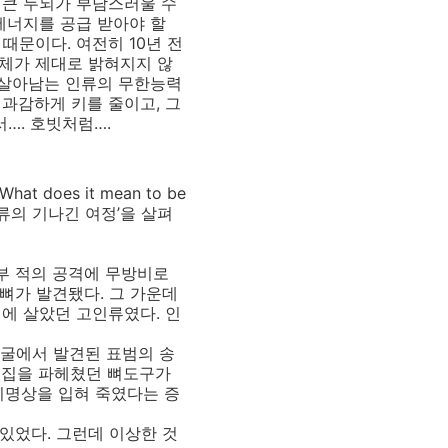
 큰 두뇌가 부담스러울 수
에너지를 공급 받아야 할
때문이다. 여전히 10년 전
체가 제대로 밝혀지지 않
든 살아남는 인류의 무한능력
과감하게 키를 줄이고, 그
…. 호빗처럼….
does it mean to be
인류의 기나긴 여정’을 살펴
부 적의 공격에 무방비로
뼈가 발견됐다. 그 가운데
전에 살았던 고인류였다. 인
동굴에서 발견된 표범의 송
 집을 파헤쳤던 뼈도구가
치명상을 입혀 죽였다는 증
있었다. 그런데 이상한 것