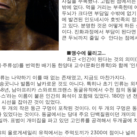
사실을 주목했다. 고립된 섬에서는
밖에 없다. 먹을 거리는 부족한데 
두뇌가 크다면 부담일 수밖에 없기 
에 발견된 인도네시아 호빗족의 정
고 있다. 분명한 것은 어떻게 하
이다. 진화과정에서 부담이 된다면 
큰 두뇌까지 줄일 수 안다는 점에서
■맹수에 물리고…
최근 <인간이 된다는 것의 의미(What 
 외·주류성)를 번역한 배기동 한양대 교수(문화인류학)와 함께 ‘
는 나약하기 이를 때 없는 존재였고, 지금도 마찬가지다.
송곳니나 발톱이 날카로운 것도 아니다. 특히나 초기 인류는 외
948년, 남아프리카 스와르트크랜스 동굴유적에서 수천 점의 동물
스’라는 이름이 붙은 인간의 화석이 포함돼 있었다. 180만 년 
 시선을 잡아끈 것이 있었다.
 개의 작은 둥근 구멍이 포착된 것이다. 이 두 개의 구멍은 
나 있었다는 것이다. 동굴에서는 당대 주요 단백질원이던 개미의
일까. 표범이 개미집을 파고 있던 고인류를 공격해서 두개골에 
의 올로게세일리 유적에서는 주먹도끼가 2300여 점이나 널려 