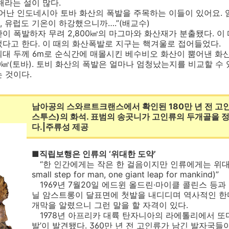
해라는 설이 많다.
일어난 인도네시아 토바 화산의 폭발을 주목하는 이들이 있어요.
 유럽도 기온이 하강했으니까….”(배교수)
 폭발하자 무려 2,800㎦의 마그마와 화산재가 분출됐다. 이
이었다고 한다. 이 때의 화산폭발로 지구는 핵겨울로 접어들었다.
대 두께 6m로 순식간에 매몰시킨 베수비오 화산이 뿜어낸 화
00㎦(토바). 토비 화산의 폭발은 얼마나 엄청났는지를 비교할 수
는 것이다.
남아공의 스와르트크랜스에서 확인된 180만 년 전 고
스투스)의 화석. 표범의 송곳니가 고인류의 두개골을 
다.|주류성 제공
■직립보행은 인류의 ‘위대한 도약’
“한 인간에게는 작은 한 걸음이지만 인류에게는 위대한 도
small step for man, one giant leap for mankind)”
1969년 7월20일 에드윈 올드린·마이클 콜린스 등과 
닐 암스트롱이 달표면에 첫발을 내디디며 역사적인 한
개막을 알렸으니 그런 말을 할 자격이 있다.
1978년 아프리카 대륙 탄자니아의 라에톨리에서 또다
발’이 발견됐다. 360만 년 전 고인류가 남긴 발자국들