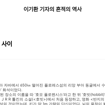
이기환 기자의 흔적의 역사
 사이
아 자바에서 650㎞ 떨어진 플로레스섬의 리앙 부아 동굴에서 
)’ 화석이었다.
소의 이름을 따 ‘호모 플로렌시스’라고 한 뒤 ‘호빗(hobbit
발표된 J R R 톨킨의 소설(<호빗>)에서 처음 등장하고, 영화 <반
성의 것이었는데, 키가 약 1m 가량의 단신이었다. 뇌의 용적이 