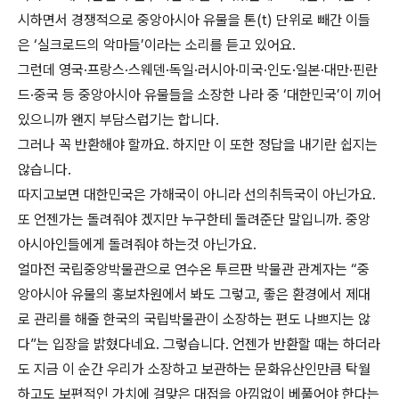
시하면서 경쟁적으로 중앙아시아 유물을 톤(t) 단위로 빼간 이들
은 ‘실크로드의 악마들’이라는 소리를 듣고 있어요.
그런데 영국·프랑스·스웨덴·독일·러시아·미국·인도·일본·대만·핀란
드·중국 등 중앙아시아 유물들을 소장한 나라 중 ‘대한민국’이 끼어
있으니까 왠지 부담스럽기는 합니다.
그러나 꼭 반환해야 할까요. 하지만 이 또한 정답을 내기란 쉽지는
않습니다.
따지고보면 대한민국은 가해국이 아니라 선의취득국이 아닌가요.
또 언젠가는 돌려줘야 겠지만 누구한테 돌려준단 말입니까. 중앙
아시아인들에게 돌려줘야 하는것 아닌가요.
얼마전 국립중앙박물관으로 연수온 투르판 박물관 관계자는 “중
앙아시아 유물의 홍보차원에서 봐도 그렇고, 좋은 환경에서 제대
로 관리를 해줄 한국의 국립박물관이 소장하는 편도 나쁘지는 않
다”는 입장을 밝혔다네요. 그렇습니다. 언젠가 반환할 때는 하더라
도 지금 이 순간 우리가 소장하고 보관하는 문화유산인만큼 탁월
하고도 보편적인 가치에 걸맞은 대접을 아낌없이 베풀어야 한다는