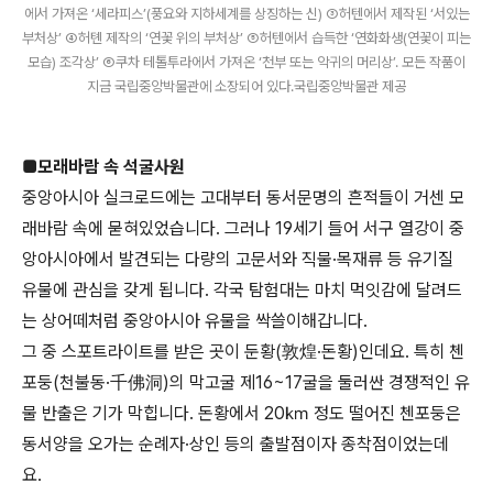
에서 가져온 ‘세라피스’(풍요와 지하세계를 상징하는 신) ③허텐에서 제작된 ‘서있는
부처상’ ④허톈 제작의 ‘연꽃 위의 부처상’ ⑤허텐에서 습득한 ‘연화화생(연꽃이 피는
모습) 조각상’ ⑥쿠차 테톨투라에서 가져온 ‘천부 또는 악귀의 머리상’. 모든 작품이
지금 국립중앙박물관에 소장되어 있다.국립중앙박물관 제공
■모래바람 속 석굴사원
중앙아시아 실크로드에는 고대부터 동서문명의 흔적들이 거센 모
래바람 속에 묻혀있었습니다. 그러나 19세기 들어 서구 열강이 중
앙아시아에서 발견되는 다량의 고문서와 직물·목재류 등 유기질
유물에 관심을 갖게 됩니다. 각국 탐험대는 마치 먹잇감에 달려드
는 상어떼처럼 중앙아시아 유물을 싹쓸이해갑니다.
그 중 스포트라이트를 받은 곳이 둔황(敦煌·돈황)인데요. 특히 첸
포둥(천불동·千佛洞)의 막고굴 제16~17굴을 둘러싼 경쟁적인 유
물 반출은 기가 막힙니다. 돈황에서 20㎞ 정도 떨어진 첸포둥은
동서양을 오가는 순례자·상인 등의 출발점이자 종착점이었는데
요.