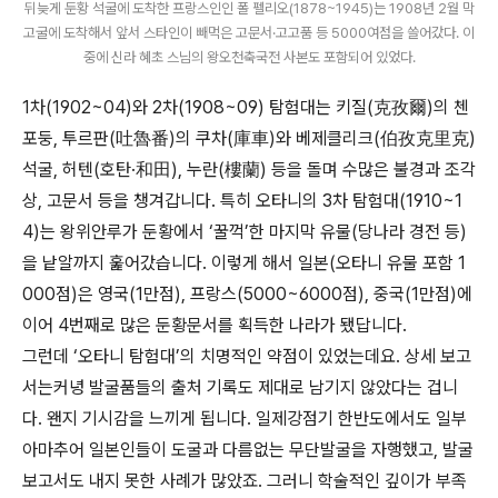
뒤늦게 둔황 석굴에 도착한 프랑스인인 폴 펠리오(1878~1945)는 1908년 2월 막
고굴에 도착해서 앞서 스타인이 빼먹은 고문서·고고품 등 5000여점을 쓸어갔다. 이
중에 신라 혜초 스님의 왕오천축국전 사본도 포함되어 있었다.
1차(1902~04)와 2차(1908~09) 탐험대는 키질(克孜爾)의 첸
포둥, 투르판(吐魯番)의 쿠차(庫車)와 베제클리크(伯孜克里克)
석굴, 허텐(호탄·和田), 누란(樓蘭) 등을 돌며 수많은 불경과 조각
상, 고문서 등을 챙겨갑니다. 특히 오타니의 3차 탐험대(1910~1
4)는 왕위안루가 둔황에서 ‘꿀꺽’한 마지막 유물(당나라 경전 등)
을 낱알까지 훑어갔습니다. 이렇게 해서 일본(오타니 유물 포함 1
000점)은 영국(1만점), 프랑스(5000~6000점), 중국(1만점)에
이어 4번째로 많은 둔황문서를 획득한 나라가 됐답니다.
그런데 ‘오타니 탐험대’의 치명적인 약점이 있었는데요. 상세 보고
서는커녕 발굴품들의 출처 기록도 제대로 남기지 않았다는 겁니
다. 왠지 기시감을 느끼게 됩니다. 일제강점기 한반도에서도 일부
아마추어 일본인들이 도굴과 다름없는 무단발굴을 자행했고, 발굴
보고서도 내지 못한 사례가 많았죠. 그러니 학술적인 깊이가 부족