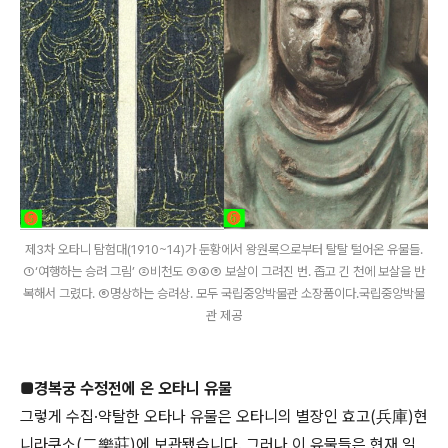
제3차 오타니 탐험대(1910~14)가 둔황에서 왕원록으로부터 탈탈 털어온 유물들.
①‘여행하는 승려 그림’ ②비천도 ③④⑤ 보살이 그려진 번. 좁고 긴 천에 보살을 반
복해서 그렸다. ⑥명상하는 승려상. 모두 국립중앙박물관 소장품이다.국립중앙박물
관 제공
■경복궁 수정전에 온 오타니 유물
그렇게 수집·약탈한 오타나 유물은 오타니의 별장인 효고(兵庫)현
니라쿠소(二樂莊)에 보관됐습니다. 그러나 이 유물들은 현재 일