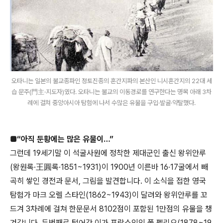
오타니는 일본의 불교종파인 정토진종의 혼간지파의 본산인 니시혼간지의 22대 세
습 문주(門主·지도자)였다. 오타니는 불교의 이동경로를 연구한다는 명목 아래 3차
례에 걸쳐 중앙아시아 탐험에 나서 수많은 유물을 구입·발굴·약탈했다.
■“아직 둔황에는 많은 유물이…”
그런데 19세기말 이 석굴사원에 정착한 제대군인 출신 왕위안루
(왕원록·王圓록·1851~1931)이 1900년 이른바 16·17굴에서 빼
곡히 쌓인 경전과 문서, 그림을 발견합니다. 이 소식을 접한 영국
탐험가 마크 오렐 스타인(1862~1943)이 달려와 왕위안루를 꼬
드겨 3차례에 걸쳐 한문문서 8102점이 포함된 1만점의 유물을 챙
겨갑니다. 두번째로 털어간 이가 프랑스인인 폴 펠리오(1878~19