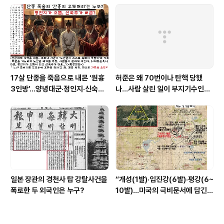
17살 단종을 죽음으로 내몬 ‘원흉
허준은 왜 70번이나 탄핵 당했
3인방’…양녕대군·정인지·신숙주
나…사람 살린 일이 부지기수인
는 왜?
데…
일본 장관의 경천사 탑 강탈사건을
“개성(1발)·임진강(6발)·평강(6~
폭로한 두 외국인은 누구?
10발)…미국의 극비문서에 담긴
‘소름돋는’ 원폭 투하 구상