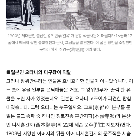
1900년 제대군인 출신인 왕위안루(왼쪽)가 둔황 석굴사원에 머물다가 16굴과 17
굴에서 빼곡히 쌓인 불교경전과 문서, 그림들을 발견한다. 이 굴은 경전을 소장했던
곳이라 해서 ‘장경동(藏經洞)’이라 했다.
■일본인 오타니의 마구잡이 약탈
그러나 왕위안루라는 인물은 호락호락한 인물이 아니었습니다. 어
느 틈에 유물 일부를 은닉해놓은 거죠. 그 왕위안루가 ‘꿀꺽’한 유
물을 노린 자가 있었는데요. 일본인 오타니 고즈이가 파견한 탐험
대였습니다. 그럼 오타니는 누구일까요. 교토(京都)에 본부를 둔
일본 불교 종파 중 하나인 정토진종 혼간지파(本願寺派)의 본산
인 니시혼간지(西本願寺)의 22대 세습 문주(門主·지도자)였다.
1903년 사망한 아버지의 뒤를 이어 니시혼간지의 문주직을 세습