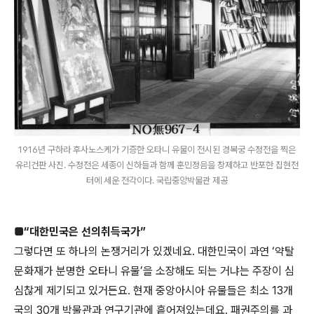
1916년 구하라 후사노스케가 기증한 오타니 유물이 전시된 경복궁 수정전을 찍은
유리건판 사진. 수정전은 세종이 신하들과 함께 훈민정음을 창제하고 반포한 집현전
터에 세운 전각이다. 국립중앙박물관 제공
■“대한민국은 선의취득국가”
그렇다면 또 하나의 논쟁거리가 있겠네요. 대한민국이 과연 ‘약탈
문화재가 분명한 오타니 유물’을 소장해도 되는 거냐는 주장이 심
심찮게 제기되고 있거든요. 현재 중앙아시아 유물들은 최소 13개
국의 30개 박물관과 연구기관에 흩어져있는데요. 패권주의를 과