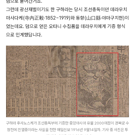
덤으로 묻어간거죠.
그런데 광산재벌이기도 한 구하라는 당시 조선총독이던 데라우치
마사다케(寺內正毅·1852~1919)와 동향(山口縣·야마구치현)이
었는데요. 덤으로 얻은 오타니 수집품을 데라우치에게 기증 형식
으로 인계했답니다.
구하라 후사노스케가 조선총독부에 기증한 중앙아시아 유물 2000여점이 경복궁 수
정전에 진열중이라는 사실을 전한 매일신보 1916년 9월14일자. 기사 중 사진은 투