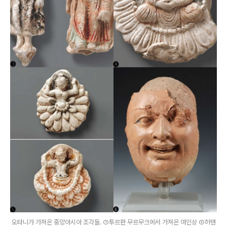
오타니가 가져온 중앙아시아 조각들. ①투르판 무르무크에서 가져온 여인상 ②허톈