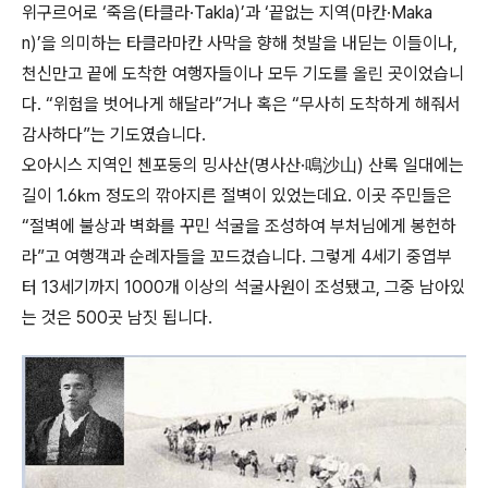
위구르어로 ‘죽음(타클라·Takla)’과 ‘끝없는 지역(마칸·Maka
n)’을 의미하는 타클라마칸 사막을 향해 첫발을 내딛는 이들이나,
천신만고 끝에 도착한 여행자들이나 모두 기도를 올린 곳이었습니
다. “위험을 벗어나게 해달라”거나 혹은 “무사히 도착하게 해줘서
감사하다”는 기도였습니다.
오아시스 지역인 첸포둥의 밍사산(명사산·鳴沙山) 산록 일대에는
길이 1.6㎞ 정도의 깎아지른 절벽이 있었는데요. 이곳 주민들은
“절벽에 불상과 벽화를 꾸민 석굴을 조성하여 부처님에게 봉헌하
라”고 여행객과 순례자들을 꼬드겼습니다. 그렇게 4세기 중엽부
터 13세기까지 1000개 이상의 석굴사원이 조성됐고, 그중 남아있
는 것은 500곳 남짓 됩니다.