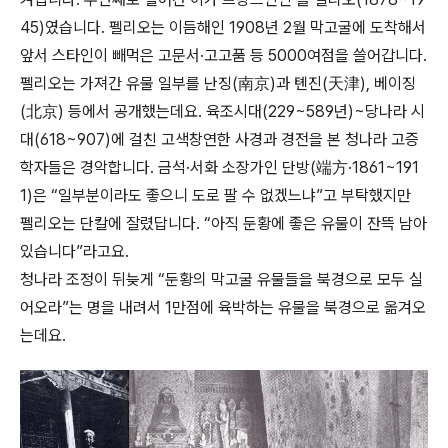
45)였습니다. 펠리오는 이듬해인 1908년 2월 막고굴에 도착해서
앞서 스타인이 빼먹은 고문서·고고품 등 5000여점을 쓸어갑니다.
펠리오는 가져간 유물 일부를 난징(南京)과 톈진(天津), 베이징
(北京) 등에서 공개했는데요. 육조시대(229~589년)~당나라 시
대(618~907)에 걸친 고색창연한 사경과 경전을 본 청나라 고증
학자들은 경악합니다. 금석·서화 소장가인 단방(端方·1861~191
1)은 “일부분이라도 좋으니 도로 팔 수 없겠느냐”고 부탁했지만
펠리오는 단칼에 잘렸답니다. “아직 둔황에 좋은 유물이 잔뜩 남아
있습니다”라고요.
청나라 조정이 뒤늦게 “둔황의 막고굴 유물들을 북경으로 모두 실
어오라”는 명을 내려서 1만점에 육박하는 유물을 북경으로 옮겨오
는데요.