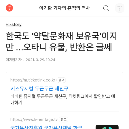
검색하기
이기환 기자의 흔적의 역사
티스토리
Hi-story
한국도 '약탈문화재 보유국'이지
만 …오타니 유물, 반환은 글쎄
이기환기자
2021. 3. 29. 10:24
https://m.ticketlink.co.kr
광고
키즈뮤지컬 두근두근 새친구
베베핀 뮤지컬 두근두근 새친구, 티켓링크에서 할인받고 예
매하기
https://www.k-heritage.tv
광고
국가유산진흥원 국가유산채널 한국의