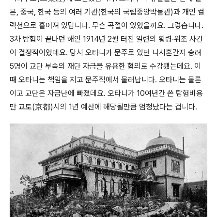
본, 중국, 한국 등의 여러 기관(한국의 국립중앙박물관)과 개인 컬
렉션으로 흩어져 있답니다. 무슨 곡절이 있었을까요. 그렇습니다.
3차 탐험이 끝나던 해인 1914년 2월 터진 일련의 횡령·위조 사건
이 결정적이었데요. 당시 오타니가 문주로 있던 니시혼간지 승려
5명이 교단 부속의 재단 자금을 유용한 혐의로 수감됐는데요. 이
때 오타니는 책임을 지고 문주직에서 물러납니다. 오타니는 물론
이고 교단은 자금난에 빠졌데요. 오타니가 10여년간 쓴 탐험비용
만 교토(京都)시의 1년 예산에 해당될만큼 엄청났다는 겁니다.