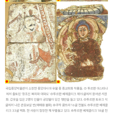
국립중앙박물관이 소장한 중앙아시아 유물 중 종교회화 작품들. ① 투르판 아스타나
에서 출토된 ‘창조신 복희와 여와도’ ②투르판 베제클리크 제15굴에서 뜯어낸 서원
화. 갑옷을 입은 2명의 인물이 공양물이 담긴 쟁반을 들고 있다. ③투르판 토유크 석
굴에서 나온 관음보살 번(예배용 불화) ④쿠차 쿰트라 16굴 천불도 ⑤투르판 베제클
리크 33굴 벽화. 한 사람이 합장한 채 무릎꿇고 있다. ⑥투르판 베제클리크 18굴 천