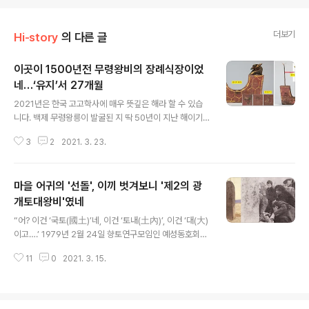
더보기
Hi-story
의 다른 글
이곳이 1500년전 무령왕비의 장례식장이었
네…‘유지’서 27개월
글 내용
2021년은 한국 고고학사에 매우 뜻깊은 해라 할 수 있습
니다. 백제 무령왕릉이 발굴된 지 딱 50년이 지난 해이기
때문입니다. 삼국시대 고분 중 도굴이 되지 않았을 뿐 아니
3
2
2021. 3. 23.
라 주인공을 알 수 있는 첫번째 고분이 현현했습니다. 게다
가 올해는 고구려의 침략으로 임금(개로왕)이 죽임을 당한
뒤 공주로 천도한 뒤에 국력을 가다듬고는 마침내 ‘다시 강
마을 어귀의 '선돌', 이끼 벗겨보니 '제2의 광
국이 되었다’는 역사서의 표현인 ‘갱위강국(更爲强國)’을
선언(521년)한 지 1500주년이 되는 해라네요. 당연히 잔
개토대왕비'였네
글 내용
칫상을 받아야 하겠네요. 아닌게 아니라 문화재청과 공주
“어? 이건 ‘국토(國土)’네, 이건 ‘토내(土內)’, 이건 ‘대(大)
시는 올해 무령왕릉 발굴 50년과 백제 ‘갱위강국’ 선언 15
이고….’ 1979년 2월 24일 향토연구모임인 예성동호회원
00년을 맞아 다채로운 행사를 벌인다네요. 그런데 한가지
들은 충북 중원군(현 충주시) 가금면 용전리 입석마을에 우
이의를 제기해야겠습니다. 아무리 무덤 주인공이 무령왕이
11
0
2021. 3. 15.
뚝 서있던 비석에서 예사롭지 않은 명문을 읽어냅니다. 이
기로소니 남편과 함께 묻..
것이 바로 한반도에서 처음 발견된 고구려비석의 역사적인
발견 순간이었습니다. 예성동호회는 1978년 9월 당시 유
창종 충주지청 검사(현 유금와당박물관장)와 장준식 충주