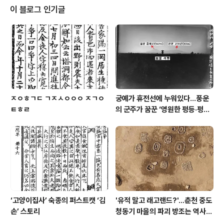
북여중 교사(전 충청대 교수) 등이 결성한 답사모임이었는
이 블로그 인기글
데요. 그러나 이 예성동호회는 예사로운 향토모임이 아니
었답니다. 동호회를 결성한 그해 봉황리 마애불상군(보물 1
401호)을 찾았고, 고려 광종(재위 949~975)이 954년
(광종 5년) 어머니 신명순성왕후(생몰년 미상)를 위해 세운
숭선사(사적 ..
ㅈㅇㅎㄱㄷ ㄱㅈㅅㅇㅇㅇ ㅈㄱㅇ
궁예가 휴전선에 누워있다…풍운
ㅌㅎㄹ
의 군주가 꿈꾼 ‘영원한 평등·평화
세계’
‘고양이집사’ 숙종의 퍼스트캣 ‘김
'유적 말고 래고랜드?'…춘천 중도
손’ 스토리
청동기 마을의 파괴 방조는 역사의
수치다