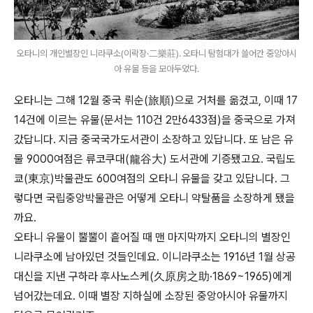
오타니의 개인별장인 니라쿠소(이락장·二樂莊). 오타니 탐험대가 쓸어간 중앙아시
아 유물 등을 모아두었다.
오타니는 그해 12월 중국 뤼순(旅順)으로 거처를 옮겼고, 이때 17
14건에 이르는 유물(문서는 110건 2만6433점)을 중국으로 가져
갔답니다. 지금 중국국가도서관이 소장하고 있답니다. 또 남은 유
물 9000여점은 류코쿠대(龍谷大) 도서관에 기증됐고요. 국립도
쿄(東京)박물관도 600여점의 오타니 유물을 갖고 있답니다. 그
렇다면 국립중앙박물관은 어떻게 오타니 약탈품을 소장하게 됐을
까요.
오타니 유물이 뿔뿔이 흩어질 때 맨 마지막까지 오타니의 별장인
니라쿠소에 남아있던 것들인데요. 이니라쿠소는 1916년 1월 상공
대신을 지낸 구하라 후사노스케(久原房之助·1869~1965)에게
넘어갔는데요. 이때 별장 지하실에 소장된 중앙아시아 유물까지