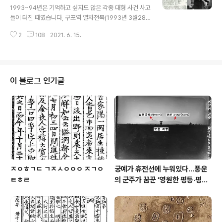
되는 장수 프로그램이 있습니다. KBS의 ‘TV쇼 진품명
1993~94년은 기억하고 싶지도 않은 각종 대형 사건 사고
품’입니다. 문화재의 가치를 대중에게 쉽게 알려주기 위해
들이 터진 때였습니다, 구포역 열차전복(1993년 3월28
재미삼아 감정가를 붙인, 이름 그대로 ‘문화재 쇼’ 프로그램
일), 아시아나 여객기 추락(7월26일), 서해 페리호 침몰(1
입니다. 그런데 1996년 방영된 45회에서 아주 흥미로운
2
108
2021. 6. 15.
0월10일), 성수대교 붕괴(1994년 10월21일), 충주호 유
숫자가 전광판에 찍혔습니다. 중종반..
람선 화재(10월24일) 등 온갖 참사가 줄을 이었습니다. 그
러자 흉흉한 소문이 돌았습니다. 기독교 신자인 김영삼 대
통령이 대통령 관저 뒤편에 있던 불상을 치워버려서 각종
사고가 줄을 잇는다는 것이었습니다. 급기야 호주 신문인
이 블로그 인기글
‘파이낸셜 리뷰’가 “사고가 잇따르자 김영삼 대통령이 치워
버린 불상을 제자리로 갖다놓으라는 지시를 내렸다”고 보
도하기에 이르렀습니다. 소문이 일파만파 퍼지자 청와대는
출입기자들에게 이 불상을 공개하는 자리까지 마련했습니
다. 하지만 이날 이 불..
ㅈㅇㅎㄱㄷ ㄱㅈㅅㅇㅇㅇ ㅈㄱㅇ
궁예가 휴전선에 누워있다…풍운
ㅌㅎㄹ
의 군주가 꿈꾼 ‘영원한 평등·평화
세계’