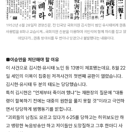
1952년 6월 28일자 경향신문. 전 민국당 국회의원 김시현이 범인 유시태에게 권총
사용법을 8회나 교습시켜…국회의원 신분을 이용하여 귀빈석에 함께 자리를 잡고 앉
아있다가…권총 방아쇠를 두 번이나 당겼으나 불발됐다는 내용이다.
■이승만을 처단해야 할 이유
이 사건으로 김시현·유시태 노인 등 13명이 체포됐는데요. 8월 22
일 세인의 이목이 집중된 저격사건의 첫번째 공판이 열렸습니다.
김시현·유시태 두 분의 태도는 당당했습니다.
특히 김시현은 “언제부터 죽이려 했냐”는 재판장의 질문에 “대통
령이 할복하기 전에는 대중의 원한을 풀지 못할 것”이라고 극언하
면서 당당하게 범행동기를 밝힙니다.
“괴뢰들의 남침도 모르고 있다가 6·25를 당하고는 허위보도만 하
고 맹랑한 녹음방송만 하고 저이들만 도망질하고 그후 한마디 사