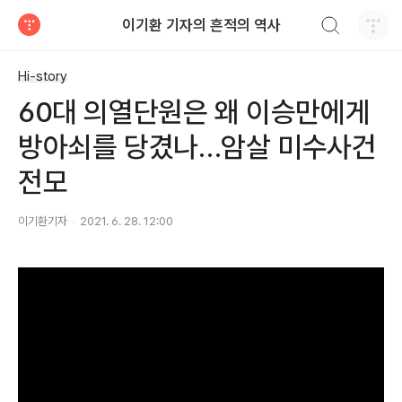
검색하기
이기환 기자의 흔적의 역사
티스토리
Hi-story
60대 의열단원은 왜 이승만에게
방아쇠를 당겼나…암살 미수사건
전모
이기환기자
2021. 6. 28. 12:00