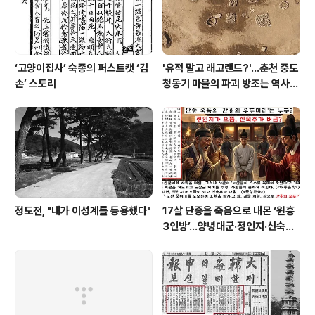
‘고양이집사’ 숙종의 퍼스트캣 ‘김
'유적 말고 래고랜드?'…춘천 중도
손’ 스토리
청동기 마을의 파괴 방조는 역사의
수치다
정도전, "내가 이성계를 등용했다"
17살 단종을 죽음으로 내몬 ‘원흉
3인방’…양녕대군·정인지·신숙주
는 왜?