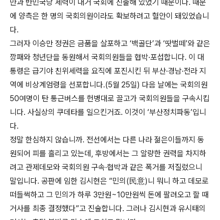
만과 반민국당 세력이 대거 국회에 진출해 있었기 때문이다. 때문
에 양측은 한 명의 국회의원이라도 확보하려고 혈안이 돼있었습니
다.
그러자 이승만 정권은 금품을 살포하고 ‘백골단’과 ‘땃벌떼’와 같은
깡패와 청년단을 동원해서 국회의원들을 협박·포섭합니다. 이 대
통령은 급기야 친위세력을 요직에 포진시킨 뒤 부산·경남·전라 지
역에 비상계엄령을 선포합니다.(5월 25일) 다음 날에는 국회의원
50여명이 탄 통근버스를 헌병대로 끌고가 국회의원들을 구속시킵
니다. 사실상의 쿠데타를 일으킨거죠. 이것이 ‘부산정치파동’입니
다.
정말 한심하지 않습니까. 전선에서는 다른 나라 젊은이들까지 동
원되어 피를 흘리고 있는데, 후방에서는 그 알량한 권력을 차지하
려고 관제데모와 국회의원 구속·협박과 같은 폭거를 저질렀으니
말입니다. 공판에 임한 김시현은 “민의(民意)니 뭐니 하고 데모로
떠들썩하고 그 민의가 하루 3만원~10만원씩 돈에 팔려오고 할 때
거사를 최종 결정했다”고 진술합니다. 그러나 김시현과 유시태의