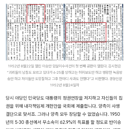
1952년 8월22일 열린 이승만 암살미수사건의 첫 번째 공판이 열렸다. 김시현은
“괴뢰들의 남침도 모르고 있다가 6·25를 당하고는 허위보도만 하고 맹랑한 녹음방
송만 하고 저이들만 도망질하고 그후 한마디 사과도 안했다”고 비판했다. 경향신문
1952년 8월24일자
당시 야당인 민국당도 대통령의 정권연장을 저지하고 자신들의 집
권을 위해 내각책임제 개헌안을 국회에 제출합니다. 양측이 사생
결단으로 맞서죠. 그러나 양측 모두 장담할 수 없었습니다. 1950
년의 5·30 총선에서 무소속이 62.9%의 득표를 할 정도로 반이승