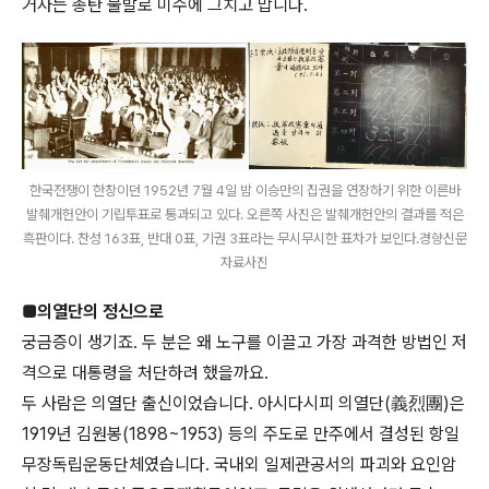
거사는 총탄 불발로 미수에 그치고 맙니다.
한국전쟁이 한창이던 1952년 7월 4일 밤 이승만의 집권을 연장하기 위한 이른바
발췌개헌안이 기립투표로 통과되고 있다. 오른쪽 사진은 발췌개헌안의 결과를 적은
흑판이다. 찬성 163표, 반대 0표, 기권 3표라는 무시무시한 표차가 보인다.경향신문
자료사진
■의열단의 정신으로
궁금증이 생기죠. 두 분은 왜 노구를 이끌고 가장 과격한 방법인 저
격으로 대통령을 처단하려 했을까요.
두 사람은 의열단 출신이었습니다. 아시다시피 의열단(義烈團)은
1919년 김원봉(1898~1953) 등의 주도로 만주에서 결성된 항일
무장독립운동단체였습니다. 국내외 일제관공서의 파괴와 요인암