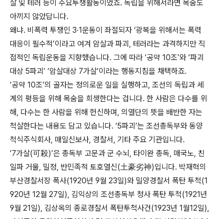
살 및 테러 등이 주요투쟁활동이었죠. 독립을 위해서라면 목숨도
아끼지 않았답니다.
왜냐. 비폭력 투쟁인 3·1운동이 좌절되자 ‘광복을 위해서는 폭력
대응이 필수적’이라고 여겨 암살과 파괴, 테러라는 과격하지만 직
접적인 독립운동을 지향했습니다. 그에 따라 ‘공약 10조’와 ‘파괴
대상 5파괴’ ‘암살대상 7가살’이라는 행동지침을 채택하죠.
‘공약 10조’의 골자는 정의로운 일을 실행하고, 조선의 독립과 세
계의 평등을 위해 목숨을 희생한다는 겁니다. 한 사람은 다수를 위
해, 다수는 한 사람을 위해 헌신하며, 의열단의 뜻을 배반한 자는
척살한다는 내용도 담고 있습니다. ‘5파괴’는 조선총독부와 동양
척식주식회사, 매일신보사, 경찰서, 기타 주요 기관입니다.
‘7가살(可殺)’은 총독부 고문과 군 수뇌, 타이완 총독, 매국노, 친
일파 거물, 밀정, 반민족적 토호열신(土豪劣神)입니다. 박재혁의
부산경찰서장 폭사(1920년 9월 23일)와 밀양경찰서 폭탄 투척(1
920년 12월 27일), 김익상의 조선총독부 청사 폭탄 투척(1921년
9월 21일), 김상옥의 종로경찰서 폭탄투척사건(1923년 1월12일),