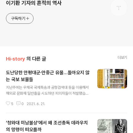
이기환 기자의 흔적의 역사
구독하기
더보기
Hi-story
의 다른 글
도난당한 안평대군·안중근 유물…돌아오지 않
는 국보 보물들
글 내용
지난주에는 우체국 국제특송과 공항검색대 등을 이용해서
해외로 문화재 밀반출을 시도하던 피의자들이 적발됐습니
다. 덕분에 문화재 4종 92점을 찾아냈는데요. 울산에서는
5
0
2021. 6. 21.
보덕사에서 도난된 불상 한 구를 회수했습니다. 결국 지난
한 주에 문화재 관련 회수사건이 두 건이나 있었네요. 이번
주엔 이 도난문화재의 회수 건을 계기로 지금까지 감쪽같
‘청와대 미남불상’에서 왜 조선총독 데라우치
이 사라져 돌아오지 않는 국보와 보물 이야기를 해보려 합
니다. ■진품명품의 명암 1995년 시작되어 지금까지 방영
의 망령이 떠오를까
글 내용