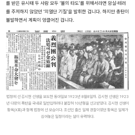
를 받은 유시태 두 사람 모두 ‘불의 타도’를 위해서라면 암살·테러
를 주저하지 않았던 ‘의열단 기질’을 발휘한 겁니다. 하지만 총탄이
불발하면서 계획이 엉클어진 겁니다.
법정에 선 김시현 선생을 보도한 동아일보 1923년 8월8일자. 김시현 선생은 1923
년 다량의 폭탄을 국내로 밀반입하려다 붙잡혀 10년형을 선고받았다. 김시현 선생이
황옥(X표)과 함께 법정에 선 모습이다. 조선인 출신 일제 경찰이었던 황옥은 일제가
심어놓은 밀정이라는 설이 유력하다.