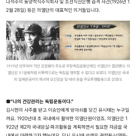
나석주의 동양척식주식회사 및 조선식산은행 습격 사건(1926년 1
2월 28일) 등은 의열단의 대표적인 의거들입니다.
1919년 만주에서 약산 김원봉의 주도로 무장독립운동단체인 의열단이 결성됐다. 의
열단은 3·1운동처럼 비폭력으로는 독립을 쟁취할 수 없다고 보았다. 의열단은 국내
외 일제관공서의 파괴와 요인암살 및 테러 등을 주요투쟁활동으로 삼았다.
■“나의 건강관리는 독립운동이다.”
김시현의 사주를 받고 이승만에게 방아쇠를 당긴 유시태는 누구일
까요. 1920년대 초 국내에서 활약한 의열단원이었죠. 의열단은 1
922년 제2차 국내암살·파괴활동을 계획하면서 필요한 자금을 국
내에서 마련하고자 했는데요. 당시 유시태 선생은 권정필·남영득·