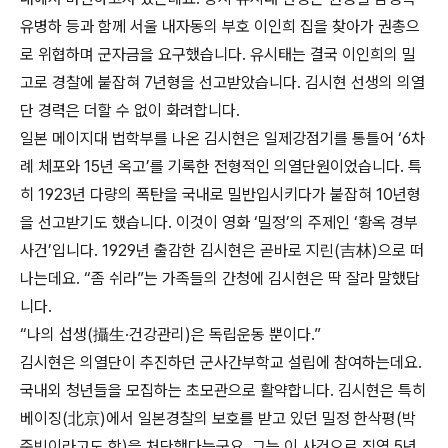
유병하 등과 함께 서울 내자동의 부호 이인희 집을 찾아가 권총으
로 위협하며 군자금을 요구했습니다. 유시태는 결국 이인희의 밀
고로 경찰에 붙잡혀 7년형을 선고받았습니다. 김시현 선생의 의열
단 경력은 더할 수 없이 화려합니다.
일본 메이지대 법학부를 나온 김시현은 일제강점기를 통틀어 ‘6차
례 체포와 15년 옥고’를 기록한 전형적인 의열단원이었습니다. 특
히 1923년 다량의 폭탄을 국내로 밀반입시키다가 붙잡혀 10년형
을 선고받기도 했습니다. 이것이 영화 ‘밀정’의 주제인 ‘황옥 경부
사건’입니다. 1929년 출감한 김시현은 곧바로 지린(吉林)으로 떠
나는데요. “좀 쉬라”는 가족들의 간청에 김시현은 딱 잘라 말했답
니다.
“나의 섭생(攝生·건강관리)은 독립운동 뿐이다.”
김시현은 의열단이 추진하던 군사간부학교 설립에 참여하는데요.
국내외 청년들을 모집하는 초모관으로 활약합니다. 김시현은 특히
베이징(北京)에서 일본경찰의 보호를 받고 있던 밀정 한삭평(박
준빈이라고도 함)을 처단했다는군요. 그는 이 사건으로 징역 5년