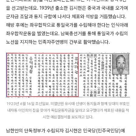
을 선고받는데요. 1939년 출소한 김시현은 중국과 국내를 오가며
군자금 조달과 동지 규합에 나서다 체포와 석방을 거듭했습니다.
해방 후에는 좌우합작으로 통일국가를 수립해야 한다는 인식아래
좌우합작운동을 벌였는데요. 남북총선거를 통해 통일국가 수립의
노선을 지지하는 민족자주연맹의 간부로 활약했습니다.
1923년 6월 16일 조선일보. 의열단원 유시태 선생이 동지들과 함께 당대의 부호인
내자동 이인희의 집을 찾아가 독립운동자금을 달라고 요구했다가 체포된 내용을 적
시한 예심결정서를 보도하고 있다.
남한만의 단독정부가 수립되자 김시현은 민국당(민주국민당)에