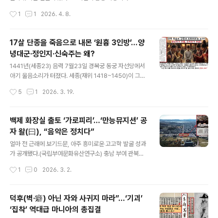
00리 밖에서도 들린다'( )고 했다. ■맥놀이의 조화 높이
년 삼성가가 고(故) 이건희 회장의 수집품 2만3000여점
작성시간
1
1
2026. 4. 8.
3.66ｍ, 무게 18.9t에 달하는 이 성덕대왕 신종의..
을 국가기관(국립중앙박물관·국립현대미술관)에 기증하고
난 뒤의 사후 여행이다. 무슨 일인가. 국가기관, 즉 국립중
앙박물관과 국립현대미술관은 ‘이건희 기증품’을 바탕으로
17살 단종을 죽음으로 내몬 ‘원흉 3인방’…양
전국 주요 전시관에 이른바 ‘이건희 컬렉션’ 순회전을 열었
녕대군·정인지·신숙주는 왜?
다. 전국 10여개 도시에서 열린 순회전엔 지금까지 약 35
글 내용
0만명이 관람한 것으로 집계됐다. ‘인왕제색도’, ‘추성부도’,
1441년(세종23) 음력 7월23일 경복궁 동궁 자선당에서
‘석보상절’ 같은 국보급 유물과, ‘황소’, ‘여인들과 항아리’
아기 울음소리가 터졌다. 세종(재위 1418~1450)이 그토
등 교과서에서만 볼 수 있었던 작품들이 소외 지역민의 문
록 기다렸던 원손(단종·1441~1457·재위 1453~1455)
작성시간
5
1
2026. 3. 19.
화적 갈증을 해소시켜 준 것 같다. 무엇보다 ‘삼성’ ‘이건
이 탄생한 것이다. “세자(문종)의 연령이 장년(당시 27살)
희’라는 ..
이 되었는데 후사(자녀)가 없어서 내가 염려했다. 이제 적
손이 생겼으니 내 마음 기쁘기가 한이 없다.” 사실 세종은
백제 화장실 출토 ‘가로피리’…‘만능뮤지션’ 공
평소 ‘사면은 소인배(죄인)에게는 다행이고, 군자(죄를 짓
자 왈(曰), “음악은 정치다”
지 않은 이)에게는 불행이라는 지론’을 갖고 있었다. 그러나
글 내용
세종은 “오늘 같은 날 대사면령을 내리지 않을 수 없다”고
얼마 전 근래에 보기드문, 아주 흥미로운 고고학 발굴 성과
뛸 듯이 기뻐했다. 그런데 단종의 탄생을 전한 (1441년 7
가 공개됐다.(국립부여문화유산연구소) 충남 부여 관북리
월23일)은 세종이 대사면 포고령의 교지를 읽는 장면을 전
유적에서 목간 329점과, 관악기(橫笛·일종의 가로피리) 1
작성시간
1
0
2026. 3. 2.
하면서 기사 말미에 꺼림칙한 사족을 단다. “세종이..
점이 출토되었다는 것이다. 관북리는 사비백제 시대(538
~660) 왕궁터로 알려진 곳이다. 1982년부터 조사해왔
고, 지금까지 대형 건물터와 수로, 도로시설 등이 확인되었
덕후(벽·癖) 아닌 자와 사귀지 마라”…‘기괴’
다. 이번 조사는 2024~25년 사이 펼쳐진 16차 발굴이었
‘집착’ 역대급 마니아의 총집결
다. 우선 필자의 주된 관심이 아닌 목간부터 잠깐 살펴보고
글 내용