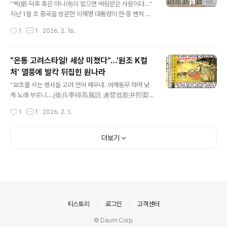
넘어가자. 목간은 건물터 3동의 서쪽을 흐르고 있던 수로
“벽(癖·덕후 혹은 마니아)이 없으면 버림받은 사람이다…”
안에서 집중 확인됐다. 국내 단일유적에서 출토된 목간 중
지난 1월 초 중국을 방문한 이재명 대통령이 한·중 벤처 스
최대 수량이라 한다. 이중 ‘경신년(庚申年)’ ‘계해년(癸亥
타트업 서밋에 참석하여 조선의 북학파 실학자 박제가(17
작성시간
1
1
2026. 2. 16.
年)’과 같은 간지명 명문이 주목됐다. 또 목간과 함께 출토
50~1805)를 언급했다. 이 대통령은 “조선의 실학자 박제
된 초본식물의..
가 선생이 청나라 유수의 학자들과 교류하며 조선 내에서
혁신을 강조하고 주장했다”고 언급했다. 박제가는 개방적
"온통 고려스타일! 세상 미쳤다"…'원조 K컬
사유와 국제적 시각을 갖춘 대표 학자라 할 수 있다. 4번이
처' 열풍에 발칵 뒤집힌 원나라
나 북경을 방문해서 110명이 넘는 인물들과 교유했다. 한
글 내용
족 뿐 아니라 만주족, 베트남 지식인, 위구르 왕자 등과도
“보초를 서는 병사들 고려 언어 배우네. 어깨동무 하며 낮
소통했다. 그렇게 쌓은 인맥을 통해 국제적 시각을 갖추고
게 노래 부르니….(衛兵學得高麗語 連臂低歌井卽梨)”
얻은 정보를 역작인 라는 책에 담았다. ■박제가의 덕후 찬
원나라 말 문인인 장욱(1271~1368)이 읊은 시(‘연하곡서
작성시간
1
1
2026. 2. 1.
양론 그런데 이 대목에서 ‘박제가’의 색다른 어록 하나를 떠
·輦下曲序’)이다. 원나라 병사들이 보초를 설 때 어깨동무
올렸다. 맨 앞..
하면서 고려 노래를 불렀다는 것이다. 그런데 시 말미의 ‘정
즉리(井卽梨)’를 두고는 해석이 엇갈린다. 이것을 ‘우물가
더보기
에 배가 익어간다’거나 ‘우물가 배나무에서~’로 푸는 연구
자가 있다. 또 ‘정즉리’를 ‘jingjili(징즈리)’로 읽으면서 당대
고려의 단체 가무곡명으로 해석하기도 한다. 한발 더 나아
가 ‘jingjili(징지리·井卽梨)’는 한글로 표기한 한자음으로
보아야 한다는 견해도 있다. 그 경우 ‘jingji(징즈·井卽)는
한국어인 ‘경기’와 비슷하며 ‘li(리·梨)’는..
의안내
티스토리
로그인
고객센터
© Daum Corp.