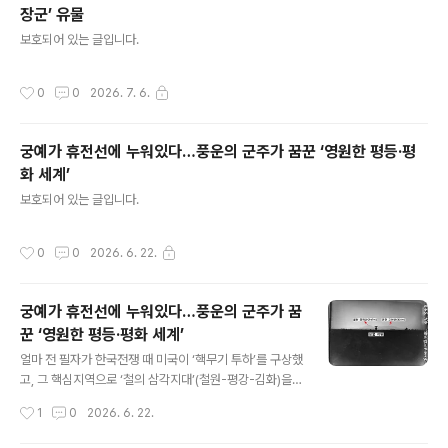
장군’ 유물
글 내용
보호되어 있는 글입니다.
작성시간
0
0
2026. 7. 6.
궁예가 휴전선에 누워있다…풍운의 군주가 꿈꾼 ‘영원한 평등·평
화 세계’
글 내용
보호되어 있는 글입니다.
작성시간
0
0
2026. 6. 22.
궁예가 휴전선에 누워있다…풍운의 군주가 꿈
꾼 ‘영원한 평등·평화 세계’
글 내용
얼마 전 필자가 한국전쟁 때 미국이 ‘핵무기 투하’를 구상했
고, 그 핵심지역으로 ‘철의 삼각지대’(철원-평강-김화)을
꼽았다는 기사를 썼다. 미국은 왜 이 ‘철의 삼각지대’에, 한
작성시간
1
0
2026. 6. 22.
때 6~10발이나 되는 핵무기를 투하할 생각을 했을까.‘철
의 삼각지대’는 일반적으로 떠올리는 전방지역 고지가 아