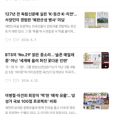
130년 전 한국인의 밑바닥 정서가 담긴 이 아리..
국 경제인들이 만난 자리에서 특별히 언급한 유물이 ‘파사
석탑’이다. ‘파사석탑’(경남도 유형문화유산) 은 경남 김해
구산동 수로왕비릉 경내에 놓여있다. 이 대통령의 발언을
127년 전 독립신문에 실린 ‘K-등산·K-치안’…
곱씹어보자. “인도의 해양 문명은 2000년 전 한반도에도
서양인이 경험한 ‘북한산성 병사’ 미담
와 닿았다. 고대 가야국 김수로왕과 인도 야유타국 허황옥
글 내용
(허황후)가 인연을 맺었다…허황옥의 배가 거센 풍랑을 만
대한민국을 방문하는 외국인들이 감탄사를 연발하는 포인
났을 때 배에 싣고 온 파사석탑이 파도를 잠재우고 길을 열
트가 여럿 있다. 그 중 ‘투톱’에 시쳇칼로 ‘K’자를 붙이자면
어줬다…” 그러면서 이대통령은 “만약 파도가 두렵다고 항
‘K치안’과 ‘K등산’이라 할 수 있다. 지하철이나 카페 등에
작성시간
1
1
2026. 5. 7.
해를 포기했다면 우리의 인연은 시작되지 못했을 것”이라
두거나 흘린 물건이 몇시간이 지나도록 무사한 것을 보고
면서 “(한국·인도 간)교류의 ..
깜짝 놀라는 외국인 관광객의 영상이 즐겨 상영된다. 이름
하여 ‘K치안’이다. 또 시내에서 지하철이나 버스 같은 대중
BTS의 ‘No.29’ 맑은 종소리…‘슬픈 에밀레
교통을 이용, 도심 속 산행을 즐기는 ‘K등산’은 어떤가. 이
종’ 아닌 ‘세계에 울려 퍼진 꽃다운 인연’
또한 외국인들이 절대 느낄 수 없는 색다른 경험이 된다. 왜
글 내용
냐. 외국인들은 ‘산을 등지고 강을 마주하며 산다’는 ‘배산
‘두~엉! 두~엉!’. 그룹 방탄소년단(BTS)가 지난 3월 내놓
임수(背山臨水)’의 삶을 이해할 수 없다. 그 중 ‘K등산’의
은 5집 ‘아리랑’에 의미심장한 곡(?)이 담겨있다. 작곡가의
성지로 부각된 ‘원톱 산’은 북한산(삼각산·해발 836.5m)
음악이 아니다. 771년(혜공왕 7) 완성된 성덕대왕 신종의
작성시간
1
1
2026. 4. 22.
이라 할 수 있다. 빼어난 자연경관과 함께 성곽(북한산성..
종소리와 긴 여음으로만 1분38초 채웠다. 종소리는 6번
트랙 ‘No.29’에 실려있다. 성덕대왕 신종이 ‘국보 29
호’(지금 지정번호를 부여하는 제도는 없어졌다)였던 것에
이병철·이건희 회장이 ‘픽’한 ‘애착 유물’…‘삼
착안했다. 정보없이 종소리를 들은 팬이라면 ‘오디어에 문
성가 국보 100점 프로젝트’ 비화
제가 있나’하고 생경한 반응을 보일 수 있다. 그러나 잘 들
글 내용
어보라. 끊어질 듯 이어지는 깊이를 알 수 없는 종소리는
생전에 모아둔 문화유물과 함께 전국을 돌고 미국과 영국
'들매'(들을수록 매력)라는 생각이 든다. 예부터 종소리가 1
을 주유하는 인물이 있다. 고 이건희 삼성 회장이다. 2021