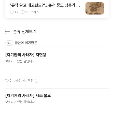
'유적 말고 래고랜드?'…춘천 중도 청동기 마
을의 파괴 방조는 역사의 수치다
42
15
조회
6
분류 전체보기
주요 글 목록
글쓴이 이기환은
공지
[이기환의 사래자] 지면용
글 내용
보호되어 있는 글입니다.
작성시간
0
0
4시간 전
[이기환의 사래자] 세조 불교
글 내용
보호되어 있는 글입니다.