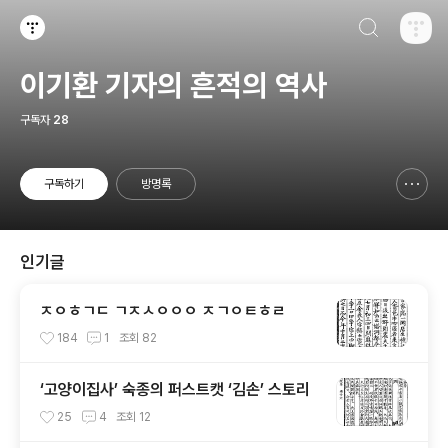
검색하기
티스토리
이기환 기자의 흔적의 역사
구독자
28
구독하기
방명록
신고하기 레이어
열기
인기글
ㅈㅇㅎㄱㄷ ㄱㅈㅅㅇㅇㅇ ㅈㄱㅇㅌㅎㄹ
184
1
조회
82
‘고양이집사’ 숙종의 퍼스트캣 ‘김손’ 스토리
25
4
조회
12