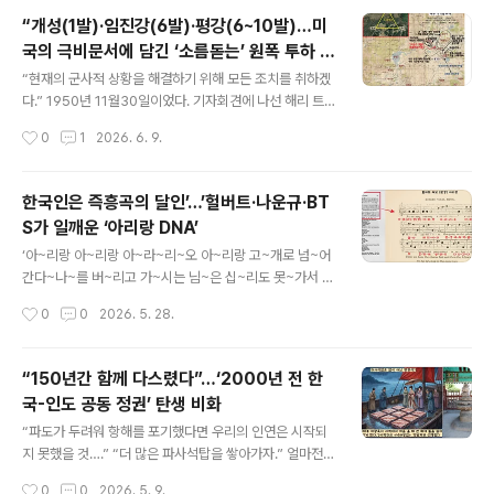
니다. 삼각형의 북쪽 꼭짓점인 평강 오리산(해발 453m)에
“개성(1발)·임진강(6발)·평강(6~10발)…미
서 10여 차례 분출한 용암이 흘러나와 평강(해발 330m)
국의 극비문서에 담긴 ‘소름돋는’ 원폭 투하 구
과 철원·김화(해발 220m)에 2억평이 넘는 드넓은 평원을
글 내용
상
이룬 곳이다.그러니 그 평원을 둘러싸고 있는 오성산(106
“현재의 군사적 상황을 해결하기 위해 모든 조치를 취하겠
2m)·고암산(780m·김일성고지) 등과, 백마고지·피의500
다.” 1950년 11월30일이었다. 기자회견에 나선 해리 트
능선·낙타고지 등은 빼앗고 빼앗기는 혈투의 장이 되었다.
루먼 미국 대통령(재임 1945년 4월12~1953년 1월20
작성시간
0
1
2026. 6. 9.
그 결과는 무승부였다. 혈투 끝에 ‘철의 삼각지대’는 남(철
일)이 아주 민감한 발언을 터뜨렸다. 기자들이 “그 모든 조
원·김화)..
치에 핵무기(원자탄)도 포함되느냐”고 계속 묻자 트루먼은
“핵무기 사용에도 항상 적극적인 고려가 있었다”고 답했
한국인은 즉흥곡의 달인’…’헐버트·나운규·BT
다. 말 그대로 핵폭탄 발언이었다. 그의 발언은 유럽을 비롯
S가 일깨운 ‘아리랑 DNA’
한 국제 사회에 벌집을 쑤셔놓았다. 동맹국들은 ‘충격과 분
글 내용
노(Shock and outrage)’라는 표현을 쓰면서 미국을 비
‘아~리랑 아~리랑 아~라~리~오 아~리랑 고~개로 넘~어
난했다. 반대한 이유는 세가지였다. 우선 자칫 제3차 세계
간다~나~를 버~리고 가~시는 님~은 십~리도 못~가서 발
대전이 발발할 수 있다는 것이다. 소련이 원자탄으로 대응
~병 난다.’ 그룹 방탄소년단 BTS의 해외공연에 어김없이
작성시간
0
0
2026. 5. 28.
하면 어쩌냐는 것이었다. 또 ‘한국에서 원자탄 사용’은 유색
등장하는 ‘떼창곡’이 있다. BTS의 새 앨범 제목인 한국의
인종에 대해..
대표 민요 ‘아리랑’(ARIRANG)이다. 해외 공연장에 모인
글로벌 관객들이 ‘Body to Body’에 삽입된 ‘아리랑’을 합
“150년간 함께 다스렸다”…‘2000년 전 한
창하는 모습에 가슴이 뭉클해지면서 소름이 돋는다. 특히
국-인도 공동 정권’ 탄생 비화
‘아리랑~’ 구절 앞에 등장하는 우리말 가사가 심금을 울린
글 내용
다. ‘~두 눈을 감지 않을 이 밤, 솟구치는 겨레의 마음~’ 맞
“파도가 두려워 항해를 포기했다면 우리의 인연은 시작되
다. ‘아리랑’이야말로 ‘솟구치는 겨레의 마음’ 속에서 우러
지 못했을 것….” “더 많은 파사석탑을 쌓아가자.” 얼마전
나온 곡조이다.■131년전 아리랑을 소개한 서양인 그런데
인도를 방문한 이재명 대통령이 나렌드라 모디 총리와, 양
작성시간
0
0
2026. 5. 9.