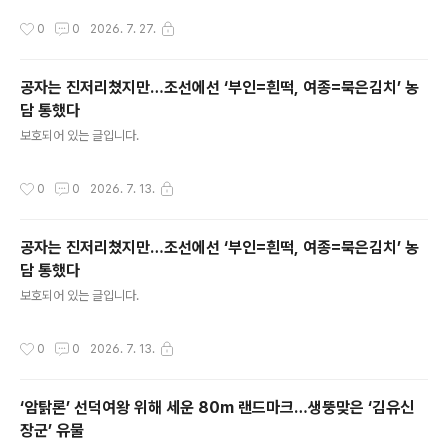
작성시간
0
0
2026. 7. 27.
공자는 진저리쳤지만…조선에선 ‘부인=흰떡, 여종=묵은김치’ 농
담 통했다
글 내용
보호되어 있는 글입니다.
작성시간
0
0
2026. 7. 13.
공자는 진저리쳤지만…조선에선 ‘부인=흰떡, 여종=묵은김치’ 농
담 통했다
글 내용
보호되어 있는 글입니다.
작성시간
0
0
2026. 7. 13.
‘암탉론’ 선덕여왕 위해 세운 80m 랜드마크…생뚱맞은 ‘김유신
장군’ 유물
글 내용