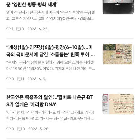
꾼 ‘영원한 평등·평화 세계’
글 내용
얼마 전 필자가 한국전쟁 때 미국이 ‘핵무기 투하’를 구상했
고, 그 핵심지역으로 ‘철의 삼각지대’(철원-평강-김화)을
꼽았다는 기사를 썼다. 미국은 왜 이 ‘철의 삼각지대’에, 한
작성시간
1
0
2026. 6. 22.
때 6~10발이나 되는 핵무기를 투하할 생각을 했을까.‘철
의 삼각지대’는 일반적으로 떠올리는 전방지역 고지가 아
니다. 삼각형의 북쪽 꼭짓점인 평강 오리산(해발 453m)에
“개성(1발)·임진강(6발)·평강(6~10발)…미
서 10여 차례 분출한 용암이 흘러나와 평강(해발 330m)
국의 극비문서에 담긴 ‘소름돋는’ 원폭 투하 구
과 철원·김화(해발 220m)에 2억평이 넘는 드넓은 평원을
글 내용
상
이룬 곳이다.그러니 그 평원을 둘러싸고 있는 오성산(106
“현재의 군사적 상황을 해결하기 위해 모든 조치를 취하겠
2m)·고암산(780m·김일성고지) 등과, 백마고지·피의500
다.” 1950년 11월30일이었다. 기자회견에 나선 해리 트
능선·낙타고지 등은 빼앗고 빼앗기는 혈투의 장이 되었다.
루먼 미국 대통령(재임 1945년 4월12~1953년 1월20
작성시간
0
1
2026. 6. 9.
그 결과는 무승부였다. 혈투 끝에 ‘철의 삼각지대’는 남(철
일)이 아주 민감한 발언을 터뜨렸다. 기자들이 “그 모든 조
원·김화)..
치에 핵무기(원자탄)도 포함되느냐”고 계속 묻자 트루먼은
“핵무기 사용에도 항상 적극적인 고려가 있었다”고 답했
한국인은 즉흥곡의 달인’…’헐버트·나운규·BT
다. 말 그대로 핵폭탄 발언이었다. 그의 발언은 유럽을 비롯
S가 일깨운 ‘아리랑 DNA’
한 국제 사회에 벌집을 쑤셔놓았다. 동맹국들은 ‘충격과 분
글 내용
노(Shock and outrage)’라는 표현을 쓰면서 미국을 비
‘아~리랑 아~리랑 아~라~리~오 아~리랑 고~개로 넘~어
난했다. 반대한 이유는 세가지였다. 우선 자칫 제3차 세계
간다~나~를 버~리고 가~시는 님~은 십~리도 못~가서 발
대전이 발발할 수 있다는 것이다. 소련이 원자탄으로 대응
~병 난다.’ 그룹 방탄소년단 BTS의 해외공연에 어김없이
작성시간
0
0
2026. 5. 28.
하면 어쩌냐는 것이었다. 또 ‘한국에서 원자탄 사용’은 유색
등장하는 ‘떼창곡’이 있다. BTS의 새 앨범 제목인 한국의
인종에 대해..
대표 민요 ‘아리랑’(ARIRANG)이다. 해외 공연장에 모인