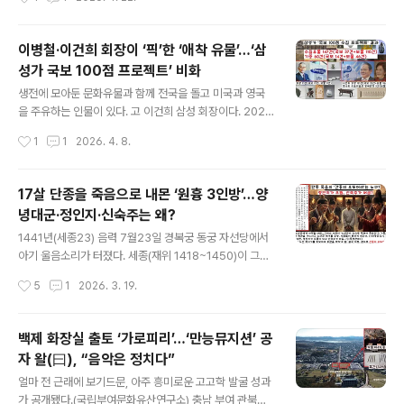
이라 할 수 있다. 빼어난 자연경관과 함께 성곽(북한산성..
종소리와 긴 여음으로만 1분38초 채웠다. 종소리는 6번
트랙 ‘No.29’에 실려있다. 성덕대왕 신종이 ‘국보 29
호’(지금 지정번호를 부여하는 제도는 없어졌다)였던 것에
이병철·이건희 회장이 ‘픽’한 ‘애착 유물’…‘삼
착안했다. 정보없이 종소리를 들은 팬이라면 ‘오디어에 문
성가 국보 100점 프로젝트’ 비화
제가 있나’하고 생경한 반응을 보일 수 있다. 그러나 잘 들
글 내용
어보라. 끊어질 듯 이어지는 깊이를 알 수 없는 종소리는
생전에 모아둔 문화유물과 함께 전국을 돌고 미국과 영국
'들매'(들을수록 매력)라는 생각이 든다. 예부터 종소리가 1
을 주유하는 인물이 있다. 고 이건희 삼성 회장이다. 2021
00리 밖에서도 들린다'( )고 했다. ■맥놀이의 조화 높이
년 삼성가가 고(故) 이건희 회장의 수집품 2만3000여점
작성시간
1
1
2026. 4. 8.
3.66ｍ, 무게 18.9t에 달하는 이 성덕대왕 신종의..
을 국가기관(국립중앙박물관·국립현대미술관)에 기증하고
난 뒤의 사후 여행이다. 무슨 일인가. 국가기관, 즉 국립중
앙박물관과 국립현대미술관은 ‘이건희 기증품’을 바탕으로
17살 단종을 죽음으로 내몬 ‘원흉 3인방’…양
전국 주요 전시관에 이른바 ‘이건희 컬렉션’ 순회전을 열었
녕대군·정인지·신숙주는 왜?
다. 전국 10여개 도시에서 열린 순회전엔 지금까지 약 35
글 내용
0만명이 관람한 것으로 집계됐다. ‘인왕제색도’, ‘추성부도’,
1441년(세종23) 음력 7월23일 경복궁 동궁 자선당에서
‘석보상절’ 같은 국보급 유물과, ‘황소’, ‘여인들과 항아리’
아기 울음소리가 터졌다. 세종(재위 1418~1450)이 그토
등 교과서에서만 볼 수 있었던 작품들이 소외 지역민의 문
록 기다렸던 원손(단종·1441~1457·재위 1453~1455)
작성시간
5
1
2026. 3. 19.
화적 갈증을 해소시켜 준 것 같다. 무엇보다 ‘삼성’ ‘이건
이 탄생한 것이다. “세자(문종)의 연령이 장년(당시 27살)
희’라는 ..
이 되었는데 후사(자녀)가 없어서 내가 염려했다. 이제 적
손이 생겼으니 내 마음 기쁘기가 한이 없다.” 사실 세종은
백제 화장실 출토 ‘가로피리’…‘만능뮤지션’ 공
평소 ‘사면은 소인배(죄인)에게는 다행이고, 군자(죄를 짓
자 왈(曰), “음악은 정치다”
지 않은 이)에게는 불행이라는 지론’을 갖고 있었다. 그러나
글 내용
세종은 “오늘 같은 날 대사면령을 내리지 않을 수 없다”고
얼마 전 근래에 보기드문, 아주 흥미로운 고고학 발굴 성과
뛸 듯이 기뻐했다. 그런데 단종의 탄생을 전한 (1441년 7
가 공개됐다.(국립부여문화유산연구소) 충남 부여 관북리