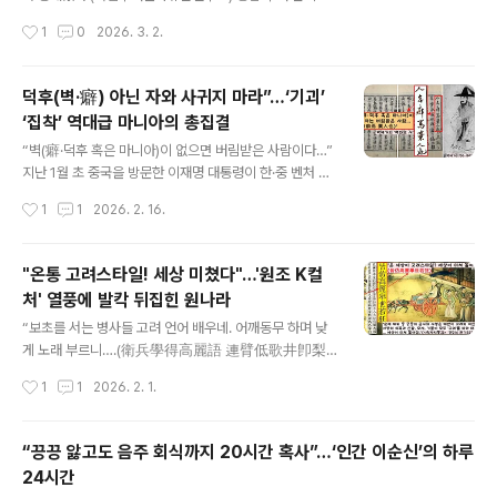
월23일)은 세종이 대사면 포고령의 교지를 읽는 장면을 전
유적에서 목간 329점과, 관악기(橫笛·일종의 가로피리) 1
작성시간
1
0
2026. 3. 2.
하면서 기사 말미에 꺼림칙한 사족을 단다. “세종이..
점이 출토되었다는 것이다. 관북리는 사비백제 시대(538
~660) 왕궁터로 알려진 곳이다. 1982년부터 조사해왔
고, 지금까지 대형 건물터와 수로, 도로시설 등이 확인되었
덕후(벽·癖) 아닌 자와 사귀지 마라”…‘기괴’
다. 이번 조사는 2024~25년 사이 펼쳐진 16차 발굴이었
‘집착’ 역대급 마니아의 총집결
다. 우선 필자의 주된 관심이 아닌 목간부터 잠깐 살펴보고
글 내용
넘어가자. 목간은 건물터 3동의 서쪽을 흐르고 있던 수로
“벽(癖·덕후 혹은 마니아)이 없으면 버림받은 사람이다…”
안에서 집중 확인됐다. 국내 단일유적에서 출토된 목간 중
지난 1월 초 중국을 방문한 이재명 대통령이 한·중 벤처 스
최대 수량이라 한다. 이중 ‘경신년(庚申年)’ ‘계해년(癸亥
타트업 서밋에 참석하여 조선의 북학파 실학자 박제가(17
작성시간
1
1
2026. 2. 16.
年)’과 같은 간지명 명문이 주목됐다. 또 목간과 함께 출토
50~1805)를 언급했다. 이 대통령은 “조선의 실학자 박제
된 초본식물의..
가 선생이 청나라 유수의 학자들과 교류하며 조선 내에서
혁신을 강조하고 주장했다”고 언급했다. 박제가는 개방적
"온통 고려스타일! 세상 미쳤다"…'원조 K컬
사유와 국제적 시각을 갖춘 대표 학자라 할 수 있다. 4번이
처' 열풍에 발칵 뒤집힌 원나라
나 북경을 방문해서 110명이 넘는 인물들과 교유했다. 한
글 내용
족 뿐 아니라 만주족, 베트남 지식인, 위구르 왕자 등과도
“보초를 서는 병사들 고려 언어 배우네. 어깨동무 하며 낮
소통했다. 그렇게 쌓은 인맥을 통해 국제적 시각을 갖추고
게 노래 부르니….(衛兵學得高麗語 連臂低歌井卽梨)”
얻은 정보를 역작인 라는 책에 담았다. ■박제가의 덕후 찬
원나라 말 문인인 장욱(1271~1368)이 읊은 시(‘연하곡서
작성시간
1
1
2026. 2. 1.
양론 그런데 이 대목에서 ‘박제가’의 색다른 어록 하나를 떠
·輦下曲序’)이다. 원나라 병사들이 보초를 설 때 어깨동무
올렸다. 맨 앞..
하면서 고려 노래를 불렀다는 것이다. 그런데 시 말미의 ‘정
즉리(井卽梨)’를 두고는 해석이 엇갈린다. 이것을 ‘우물가
“끙끙 앓고도 음주 회식까지 20시간 혹사”…‘인간 이순신’의 하루
에 배가 익어간다’거나 ‘우물가 배나무에서~’로 푸는 연구
24시간
자가 있다. 또 ‘정즉리’를 ‘jingjili(징즈리)’로 읽으면서 당대
글 내용