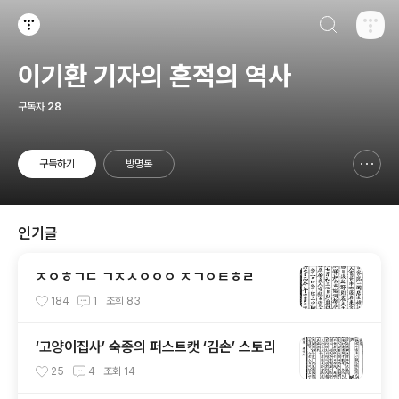
검색하기
티스토리
이기환 기자의 흔적의 역사
구독자
28
구독하기
방명록
신고하기 레이어
열기
인기글
ㅈㅇㅎㄱㄷ ㄱㅈㅅㅇㅇㅇ ㅈㄱㅇㅌㅎㄹ
184
1
조회
83
‘고양이집사’ 숙종의 퍼스트캣 ‘김손’ 스토리
25
4
조회
14