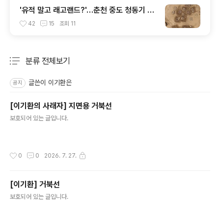
'유적 말고 래고랜드?'…춘천 중도 청동기 마
을의 파괴 방조는 역사의 수치다
42
15
조회
11
분류 전체보기
주요 글 목록
글쓴이 이기환은
공지
[이기환의 사래자] 지면용 거북선
글 내용
보호되어 있는 글입니다.
작성시간
0
0
2026. 7. 27.
[이기환] 거북선
글 내용
보호되어 있는 글입니다.