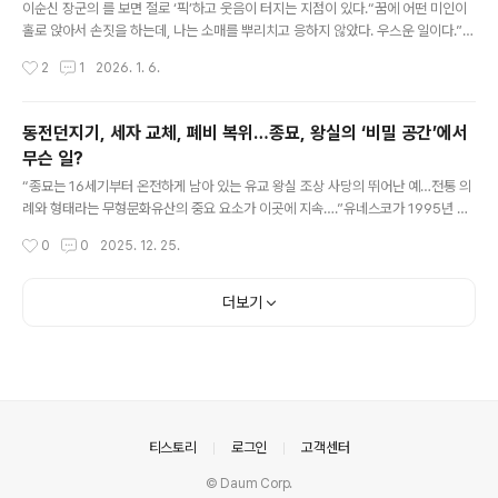
고려의 단체 가무곡명으로 해석하기도 한다. 한발 더 나아
이순신 장군의 를 보면 절로 ‘픽’하고 웃음이 터지는 지점이 있다.“꿈에 어떤 미인이
가 ‘jingjili(징지리·井卽梨)’는 한글로 표기한 한자음으로
홀로 앉아서 손짓을 하는데, 나는 소매를 뿌리치고 응하지 않았다. 우스운 일이다.”(1
보아야 한다는 견해도 있다. 그 경우 ‘jingji(징즈·井卽)는
594년 2월5일)‘이순신과 여자’와 관련해서 한 두 군데 의심쩍은 일기가 보인다. 하
작성시간
2
1
2026. 1. 6.
한국어인 ‘경기’와 비슷하며 ‘li(리·梨)’는..
나는 역시 꿈, 다른 하나는 현실 이야기다.(꿈)“꿈에 부안 사람이 아들을 낳았는데, 달
수를 계산했더니 낳을 달이 아니어서 꿈이지만 내쫓았다.”(1594년 8월2일)(현
실)“…저녁에 경상 좌수사(이운룡·1562~1610)와 작별 술잔을 나누고 취하여 대청
동전던지기, 세자 교체, 폐비 복위…종묘, 왕실의 ‘비밀 공간’에서
에서 엎어져 잤다. 개(介)와 함께….”(1596년 3월9일)이순신 장군은 꿈속에서도 여
무슨 일?
색을 멀리했다. 1594년 2월5일자는 “꿈에 어떤 미인이 홀로 앉아서 손짓을 하는데,
글 내용
나는 소매를 뿌리치고 응..
“종묘는 16세기부터 온전하게 남아 있는 유교 왕실 조상 사당의 뛰어난 예…전통 의
례와 형태라는 무형문화유산의 중요 요소가 이곳에 지속….”유네스코가 1995년 종
묘를 세계문화유산으로 등재하면서 인정한 ‘탁월한 보편적 가치(OUV·Outstandin
작성시간
0
0
2025. 12. 25.
g Universal Value)’의 항목이다.유네스코가 제시한 6가지 등재기준(OUV) 중 4
번째(ⅸ)에 해당되는 항목이다. 즉 ‘(ⅸ)인류 역사에 있어 중요단계를 예증하는 건물,
건축이나 기술의 총체, 경관 유형의 대표적 사례’라는 것이다.최근 서울시의 종묘 앞
더보기
초고층 건물(145m) 재개발 계획이 큰 파문을 일으키고 있는데, 논쟁의 초점이 주로
이 종묘라는 공간 및 건축물의 의미에 모여있다.종묘에는 폐위된 연산군과 광해군을
뺀 25명의 재위 왕과, 태조의..
의안내
티스토리
로그인
고객센터
© Daum Corp.