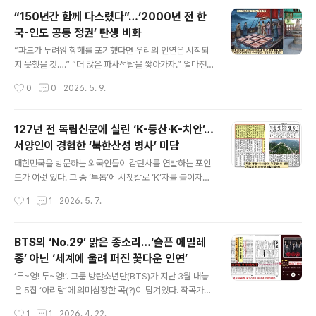
글로벌 관객들이 ‘Body to Body’에 삽입된 ‘아리랑’을 합
“150년간 함께 다스렸다”…‘2000년 전 한
창하는 모습에 가슴이 뭉클해지면서 소름이 돋는다. 특히
국-인도 공동 정권’ 탄생 비화
‘아리랑~’ 구절 앞에 등장하는 우리말 가사가 심금을 울린
글 내용
다. ‘~두 눈을 감지 않을 이 밤, 솟구치는 겨레의 마음~’ 맞
“파도가 두려워 항해를 포기했다면 우리의 인연은 시작되
다. ‘아리랑’이야말로 ‘솟구치는 겨레의 마음’ 속에서 우러
지 못했을 것….” “더 많은 파사석탑을 쌓아가자.” 얼마전
나온 곡조이다.■131년전 아리랑을 소개한 서양인 그런데
인도를 방문한 이재명 대통령이 나렌드라 모디 총리와, 양
작성시간
0
0
2026. 5. 9.
130년 전 한국인의 밑바닥 정서가 담긴 이 아리..
국 경제인들이 만난 자리에서 특별히 언급한 유물이 ‘파사
석탑’이다. ‘파사석탑’(경남도 유형문화유산) 은 경남 김해
구산동 수로왕비릉 경내에 놓여있다. 이 대통령의 발언을
127년 전 독립신문에 실린 ‘K-등산·K-치안’…
곱씹어보자. “인도의 해양 문명은 2000년 전 한반도에도
서양인이 경험한 ‘북한산성 병사’ 미담
와 닿았다. 고대 가야국 김수로왕과 인도 야유타국 허황옥
글 내용
(허황후)가 인연을 맺었다…허황옥의 배가 거센 풍랑을 만
대한민국을 방문하는 외국인들이 감탄사를 연발하는 포인
났을 때 배에 싣고 온 파사석탑이 파도를 잠재우고 길을 열
트가 여럿 있다. 그 중 ‘투톱’에 시쳇칼로 ‘K’자를 붙이자면
어줬다…” 그러면서 이대통령은 “만약 파도가 두렵다고 항
‘K치안’과 ‘K등산’이라 할 수 있다. 지하철이나 카페 등에
작성시간
1
1
2026. 5. 7.
해를 포기했다면 우리의 인연은 시작되지 못했을 것”이라
두거나 흘린 물건이 몇시간이 지나도록 무사한 것을 보고
면서 “(한국·인도 간)교류의 ..
깜짝 놀라는 외국인 관광객의 영상이 즐겨 상영된다. 이름
하여 ‘K치안’이다. 또 시내에서 지하철이나 버스 같은 대중
BTS의 ‘No.29’ 맑은 종소리…‘슬픈 에밀레
교통을 이용, 도심 속 산행을 즐기는 ‘K등산’은 어떤가. 이
종’ 아닌 ‘세계에 울려 퍼진 꽃다운 인연’
또한 외국인들이 절대 느낄 수 없는 색다른 경험이 된다. 왜
글 내용
냐. 외국인들은 ‘산을 등지고 강을 마주하며 산다’는 ‘배산
‘두~엉! 두~엉!’. 그룹 방탄소년단(BTS)가 지난 3월 내놓
임수(背山臨水)’의 삶을 이해할 수 없다. 그 중 ‘K등산’의
은 5집 ‘아리랑’에 의미심장한 곡(?)이 담겨있다. 작곡가의
성지로 부각된 ‘원톱 산’은 북한산(삼각산·해발 836.5m)
음악이 아니다. 771년(혜공왕 7) 완성된 성덕대왕 신종의
작성시간
1
1
2026. 4. 22.